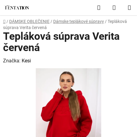
Prejsť
Hľadať
NÁKUP
na
obsah
KOŠÍK
Domov
/
DÁMSKE OBLEČENIE
/
Dámske teplákové súpravy
/
Tepláková
súprava Verita červená
Tepláková súprava Verita
červená
Značka:
Kesi