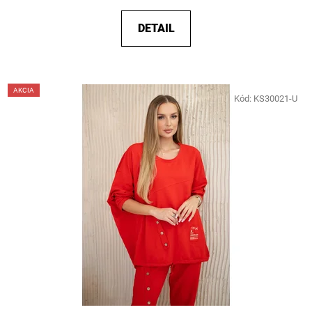
DETAIL
AKCIA
Kód:
KS30021-U