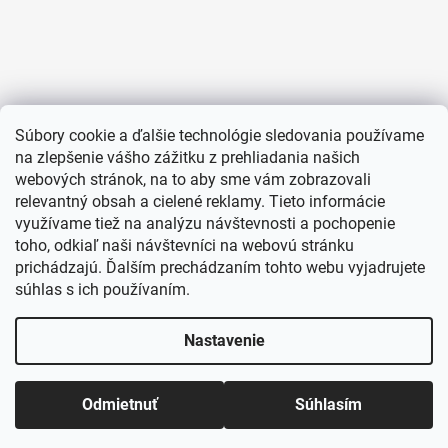
Súbory cookie a ďalšie technológie sledovania používame
na zlepšenie vášho zážitku z prehliadania našich
webových stránok, na to aby sme vám zobrazovali
relevantný obsah a cielené reklamy. Tieto informácie
využívame tiež na analýzu návštevnosti a pochopenie
toho, odkiaľ naši návštevníci na webovú stránku
prichádzajú. Ďalším prechádzaním tohto webu vyjadrujete
súhlas s ich používaním.
Nastavenie
Odmietnuť
Súhlasím
Vytvoril Shoptet
Copyright 2026
TENTATION.SK
. Všetky práva vyhradené.