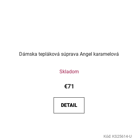
Dámska tepláková súprava Angel karamelová
Skladom
€71
DETAIL
Kód:
KS25614-U