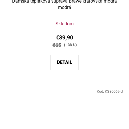
Dámska tepláková súprava Brawe kráľovská modrá
modrá
Skladom
€39,90
€65
(–38 %)
DETAIL
Kód:
KS30069-U