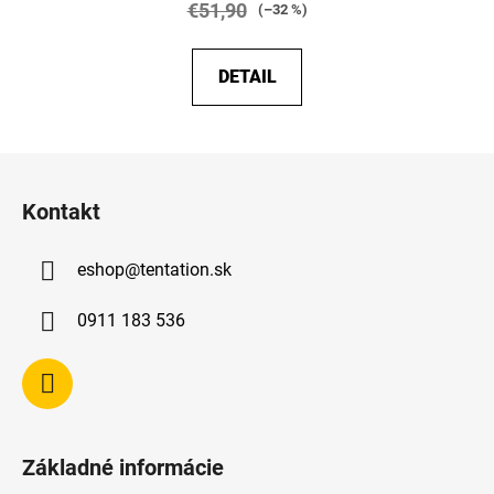
€51,90
(–32 %)
DETAIL
Z
á
Kontakt
p
ä
eshop
@
tentation.sk
t
i
0911 183 536
e
Základné informácie