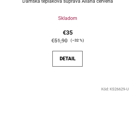
Dámska tepláková súprava Aliana červená
Skladom
€35
€51,90
(–32 %)
DETAIL
Kód:
KS26629-U