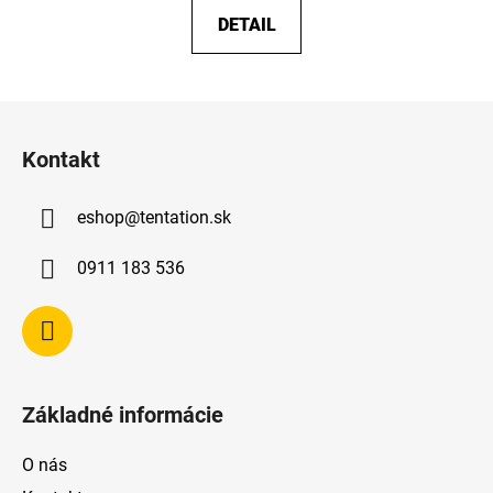
DETAIL
Z
á
Kontakt
p
ä
eshop
@
tentation.sk
t
i
0911 183 536
e
Základné informácie
O nás