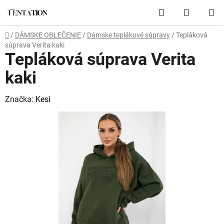
Prejsť
Hľadať
NÁKUP
na
obsah
KOŠÍK
Domov
/
DÁMSKE OBLEČENIE
/
Dámske teplákové súpravy
/
Tepláková
súprava Verita kaki
Tepláková súprava Verita
kaki
Značka:
Kesi