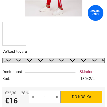
€22,30
–28 %
Veľkosť tovaru
Dostupnosť
Skladom
Kód:
13042/L
€22,30
–28 %
DO KOŠÍKA
€16