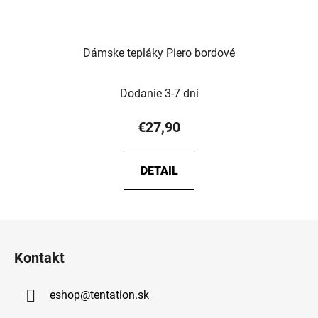
Dámske tepláky Piero bordové
Dodanie 3-7 dní
€27,90
DETAIL
Z
á
Kontakt
p
ä
eshop
@
tentation.sk
t