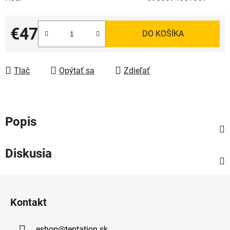
€47
DO KOŠÍKA
Jednotková cena:
Tlač
Opýtať sa
Zdieľať
Popis
Diskusia
Z
á
Kontakt
p
ä
eshop
@
tentation.sk