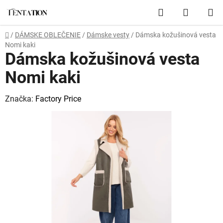
Prejsť
Hľadať
NÁKUP
na
obsah
KOŠÍK
Domov
/
DÁMSKE OBLEČENIE
/
Dámske vesty
/
Dámska kožušinová vesta
Nomi kaki
Dámska kožušinová vesta
Nomi kaki
Značka:
Factory Price