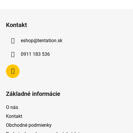
Z
á
Kontakt
p
ä
eshop
@
tentation.sk
t
i
0911 183 536
e
Základné informácie
O nás
Kontakt
Obchodné podmienky