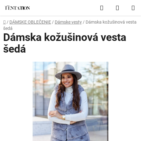
Prejsť
Hľadať
NÁKUP
na
obsah
KOŠÍK
Domov
/
DÁMSKE OBLEČENIE
/
Dámske vesty
/
Dámska kožušinová vesta
šedá
Dámska kožušinová vesta
šedá