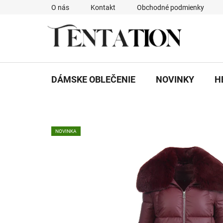
Prejsť
O nás
Kontakt
Obchodné podmienky
na
obsah
DÁMSKE OBLEČENIE
NOVINKY
H
NOVINKA