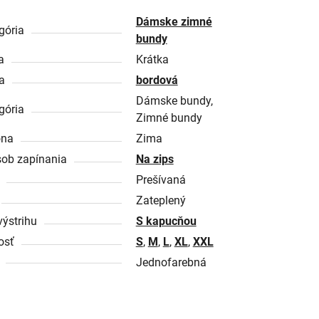
Dámske zimné
gória
bundy
a
Krátka
a
bordová
Dámske bundy,
gória
Zimné bundy
óna
Zima
ob zapínania
Na zips
Prešívaná
Zateplený
výstrihu
S kapucňou
osť
S
,
M
,
L
,
XL
,
XXL
Jednofarebná