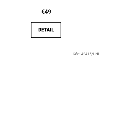
€49
DETAIL
Kód:
42415/UNI