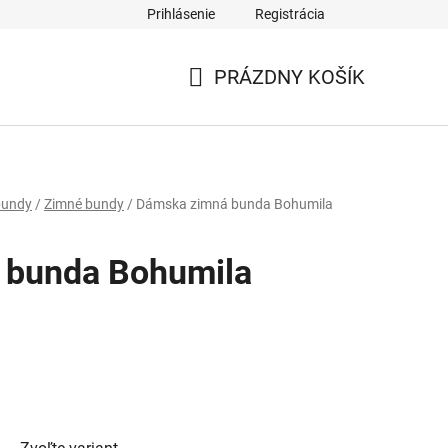
Prihlásenie
Registrácia
PRÁZDNY KOŠÍK
NÁKUPNÝ
KOŠÍK
bundy
/
Zimné bundy
/
Dámska zimná bunda Bohumila
 bunda Bohumila