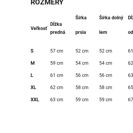
ROZMERY
Šírka
Šírka dolný
Dĺ
Dĺžka
Veľkosť
predná
prsia
lem
od
S
57 cm
52 cm
52 cm
6
M
59 cm
54 cm
54 cm
6
L
61 cm
56 cm
56 cm
6
XL
62 cm
58 cm
58 cm
6
XXL
63 cm
59 cm
59 cm
6