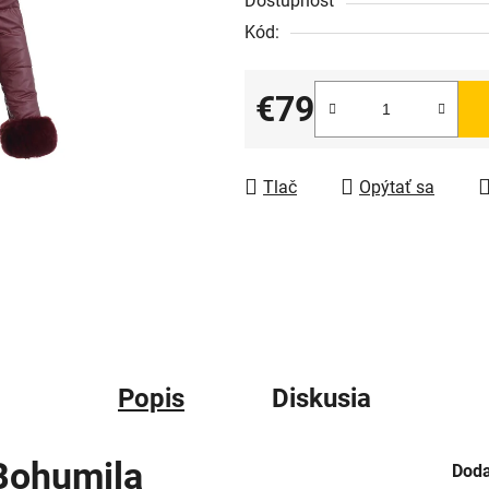
Dostupnosť
Kód:
€79
Jednotková cena:
Tlač
Opýtať sa
Popis
Diskusia
Bohumila
Doda