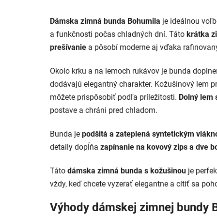
Dámska zimná bunda Bohumila
je ideálnou voľb
a funkčnosti počas chladných dní. Táto
krátka z
prešívanie
a pôsobí moderne aj vďaka rafinovan
Okolo krku a na lemoch rukávov je bunda dopln
dodávajú elegantný charakter. Kožušinový lem pr
môžete prispôsobiť podľa príležitosti.
Dolný lem 
postave a chráni pred chladom.
Bunda je
podšitá a zateplená syntetickým vlák
detaily dopĺňa
zapínanie na kovový zips a dve 
Táto
dámska zimná bunda s kožušinou
je perfe
vždy, keď chcete vyzerať elegantne a cítiť sa poh
Výhody dámskej zimnej bundy 