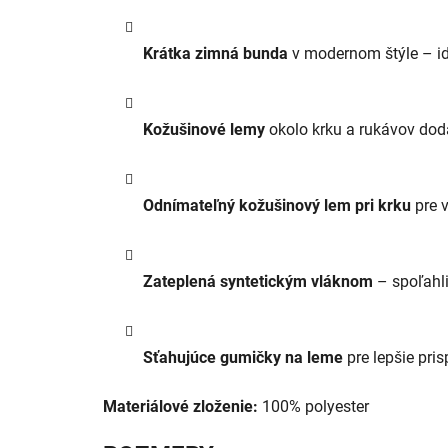
Krátka zimná bunda
v modernom štýle – id
Kožušinové lemy
okolo krku a rukávov dod
Odnímateľný kožušinový lem pri krku
pre v
Zateplená syntetickým vláknom
– spoľahli
Sťahujúce gumičky na leme
pre lepšie pri
Materiálové zloženie:
100% polyester