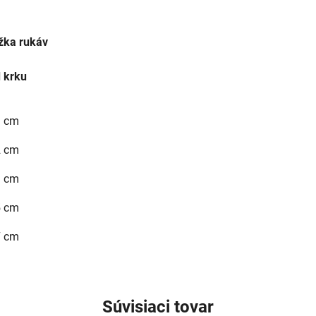
žka rukáv
 krku
1 cm
2 cm
3 cm
5 cm
7 cm
Súvisiaci tovar