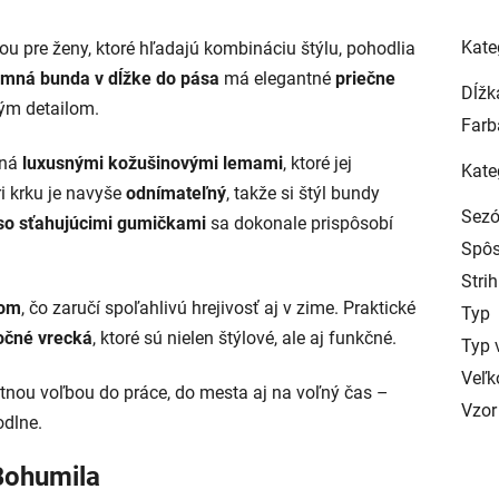
Kate
ou pre ženy, ktoré hľadajú kombináciu štýlu, pohodlia
imná bunda v dĺžke do pása
má elegantné
priečne
Dĺžk
ým detailom.
Farb
ená
luxusnými kožušinovými lemami
, ktoré jej
Kate
i krku je navyše
odnímateľný
, takže si štýl bundy
Sez
so sťahujúcimi gumičkami
sa dokonale prispôsobí
Spôs
Strih
nom
, čo zaručí spoľahlivú hrejivosť aj v zime. Praktické
Typ
bočné vrecká
, ktoré sú nielen štýlové, ale aj funkčné.
Typ 
Veľk
ktnou voľbou do práce, do mesta aj na voľný čas –
Vzor
odlne.
Bohumila