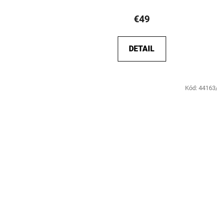
€49
DETAIL
Kód:
44163