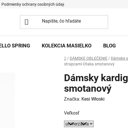
Podmienky ochrany osobných údajov
ELLO SPRING
KOLEKCIA MASIELKO
BLOG
Domov
/
DÁMSKE OBLEČENIE
/
Dámske sv
strapcami Otaka smotanový
Dámsky kardig
smotanový
Značka:
Kesi Włoski
Veľkosť