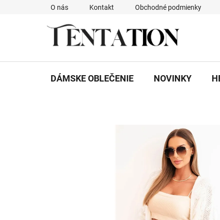
Prejsť
O nás
Kontakt
Obchodné podmienky
na
obsah
DÁMSKE OBLEČENIE
NOVINKY
H