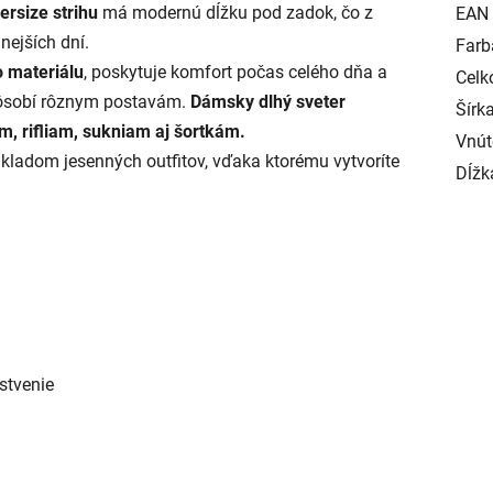
ersize strihu
má modernú dĺžku pod zadok, čo z
EAN
nejších dní.
Farb
 materiálu
, poskytuje komfort počas celého dňa a
Celk
pôsobí rôznym postavám.
Dámsky dlhý sveter
Šírka
m, rifliam, sukniam aj šortkám.
Vnút
kladom jesenných outfitov, vďaka ktorému vytvoríte
Dĺžk
stvenie