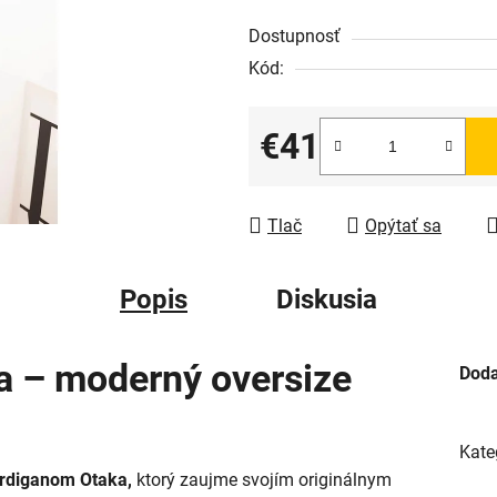
Dostupnosť
Kód:
€41
Jednotková cena:
Tlač
Opýtať sa
Popis
Diskusia
a – moderný oversize
Doda
Kate
rdiganom Otaka,
ktorý zaujme svojím originálnym