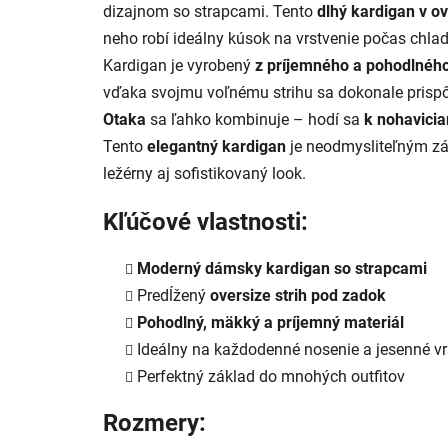
dizajnom so strapcami. Tento
dlhý kardigan v ov
neho robí ideálny kúsok na vrstvenie počas chlad
Kardigan je vyrobený
z príjemného a pohodlného
vďaka svojmu voľnému strihu sa dokonale pris
Otaka
sa ľahko kombinuje – hodí sa
k nohavicia
Tento
elegantný kardigan
je neodmysliteľným zá
ležérny aj sofistikovaný look.
Kľúčové vlastnosti:
Moderný dámsky kardigan so strapcami
Predĺžený
oversize strih pod zadok
Pohodlný, mäkký a príjemný materiál
Ideálny na každodenné nosenie a jesenné vr
Perfektný základ do mnohých outfitov
Rozmery: