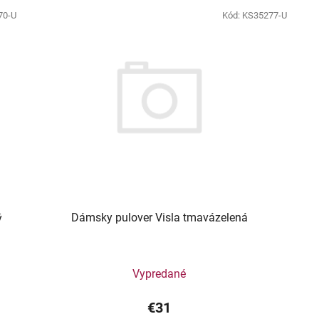
70-U
Kód:
KS35277-U
Dámsky pulover Visla tmavázelená
ý
Vypredané
€31