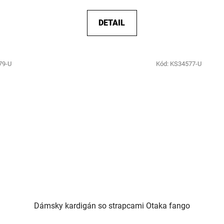
DETAIL
79-U
Kód:
KS34577-U
Dámsky kardigán so strapcami Otaka fango