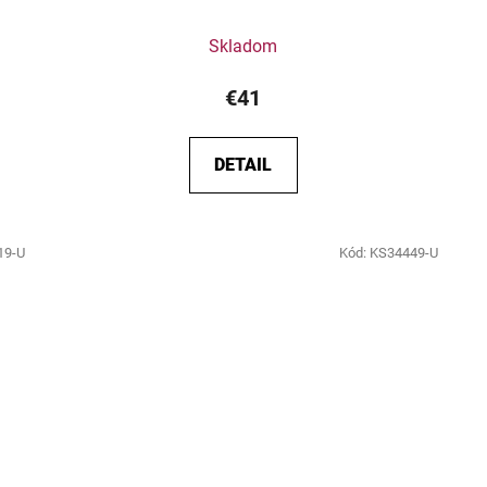
Skladom
€41
DETAIL
19-U
Kód:
KS34449-U