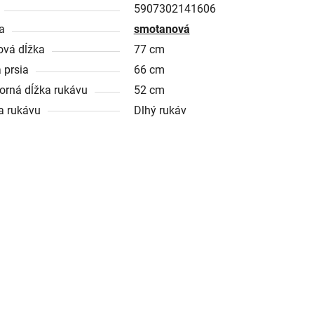
5907302141606
a
smotanová
ová dĺžka
77 cm
 prsia
66 cm
orná dĺžka rukávu
52 cm
a rukávu
Dlhý rukáv