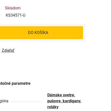
Skladom
KS34571-U
DO KOŠÍKA
Zdieľať
točné parametre
Dámske svetre,
gória
pulovre, kardigany,
roláky