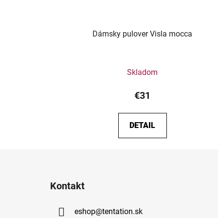
Dámsky pulover Visla mocca
Skladom
€31
DETAIL
Z
á
Kontakt
p
ä
eshop
@
tentation.sk
t