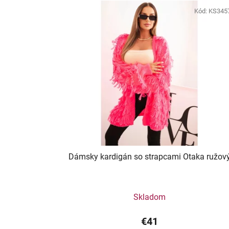
Kód:
KS345
Dámsky kardigán so strapcami Otaka ružov
Skladom
€41