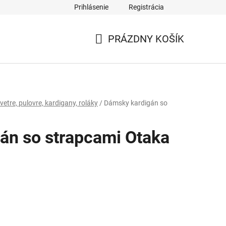
Prihlásenie
Registrácia
PRÁZDNY KOŠÍK
NÁKUPNÝ
KOŠÍK
etre, pulovre, kardigany, roláky
/
Dámsky kardigán so
án so strapcami Otaka