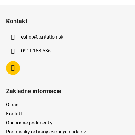
Z
á
Kontakt
p
ä
eshop
@
tentation.sk
t
i
0911 183 536
e
Základné informácie
O nás
Kontakt
Obchodné podmienky
Podmienky ochrany osobných údajov