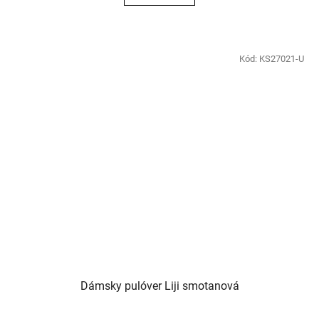
Kód:
KS27021-U
Dámsky pulóver Liji smotanová