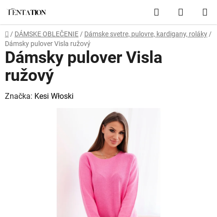
Prejsť
Hľadať
NÁKUP
na
obsah
KOŠÍK
Domov
/
DÁMSKE OBLEČENIE
/
Dámske svetre, pulovre, kardigany, roláky
/
Dámsky pulover Visla ružový
Dámsky pulover Visla
ružový
Značka:
Kesi Włoski