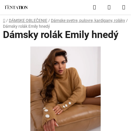
Prejsť
Hľadať
NÁKUP
na
obsah
KOŠÍK
Domov
/
DÁMSKE OBLEČENIE
/
Dámske svetre, pulovre, kardigany, roláky
/
Dámsky rolák Emily hnedý
Dámsky rolák Emily hnedý