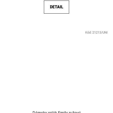
DETAIL
Kód:
21213/UNI
Dámsky rolák Emily ružový