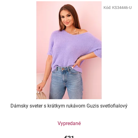
Kód:
KS34446-U
Dámsky sveter s krátkym rukávom Guzis svetlofialový
Vypredané
€31