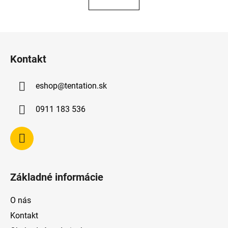
Z
á
Kontakt
p
ä
eshop
@
tentation.sk
t
i
0911 183 536
e
Základné informácie
O nás
Kontakt