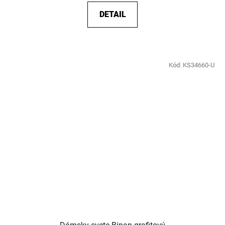
DETAIL
Kód:
KS34660-U