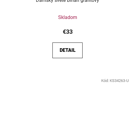
Dámsky svete Binan grafitový
Skladom
€33
DETAIL
Kód:
KS34263-U