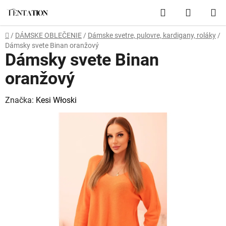
Prejsť
Hľadať
NÁKUP
na
obsah
KOŠÍK
Domov
/
DÁMSKE OBLEČENIE
/
Dámske svetre, pulovre, kardigany, roláky
/
Dámsky svete Binan oranžový
Dámsky svete Binan
oranžový
Značka:
Kesi Włoski