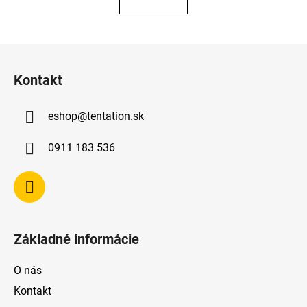
Z
á
Kontakt
p
ä
eshop
@
tentation.sk
t
i
0911 183 536
e
Základné informácie
O nás
Kontakt