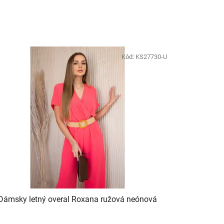
Kód:
KS27730-U
Dámsky letný overal Roxana ružová neónová