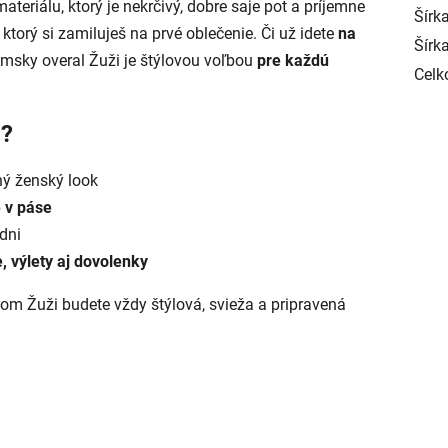
eriálu, ktorý je nekrčivý, dobre saje pot a príjemne
Šírk
, ktorý si zamiluješ na prvé oblečenie. Či už idete
na
Šírk
dámsky overal Žuži je štýlovou voľbou
pre každú
Celk
i?
ný ženský look
 v páse
dni
, výlety aj dovolenky
om Žuži budete vždy štýlová, svieža a pripravená