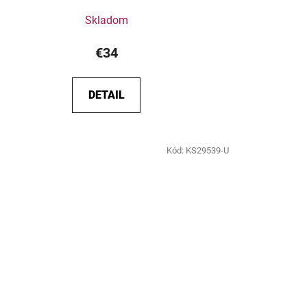
Skladom
€34
DETAIL
Kód:
KS29539-U