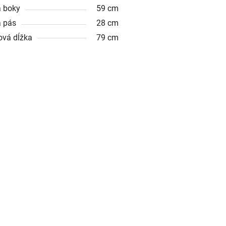
a boky
59 cm
a pás
28 cm
ová dĺžka
79 cm