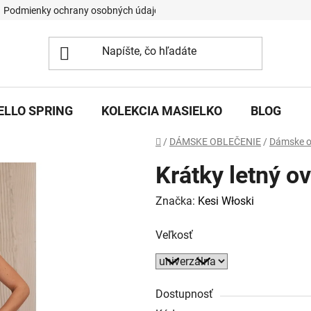
Podmienky ochrany osobných údajov
ELLO SPRING
KOLEKCIA MASIELKO
BLOG
Domov
/
DÁMSKE OBLEČENIE
/
Dámske o
Krátky letný o
Značka:
Kesi Włoski
Veľkosť
Dostupnosť