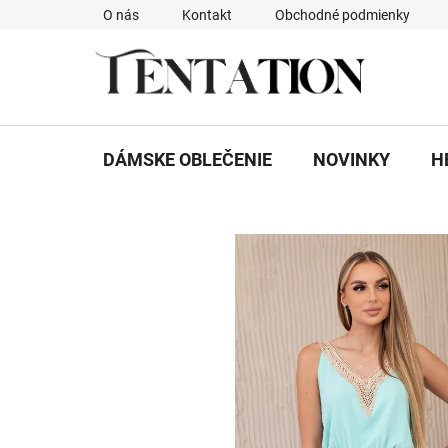
Prejsť
O nás
Kontakt
Obchodné podmienky
na
obsah
DÁMSKE OBLEČENIE
NOVINKY
H