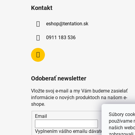
á
Kontakt
p
ä
eshop
@
tentation.sk
t
i
0911 183 536
e
Odoberať newsletter
Vložte svoj e-mail a my Vám budeme zasielať
informácie o nových produktoch na našom e-
shope.
Súbory cook
Email
používame n
našich webo
Vyplnením vášho emailu dávate súhlas so
zobrazovali 