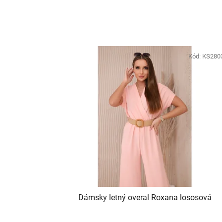
Kód:
KS280
Dámsky letný overal Roxana lososová