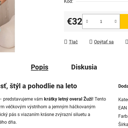
Kód:
€32
Jednotková cena:
Tlač
Opýtať sa
Popis
Diskusia
ť, štýl a pohodlie na leto
Doda
– predstavujeme vám
krátky letný overal Žuži
! Tento
Kate
okým véčkovým výstrihom a jemným háčkovaným
EAN
cký pás s viazaním krásne zvýrazní siluetu a
Farb
ého dňa.
Šírka