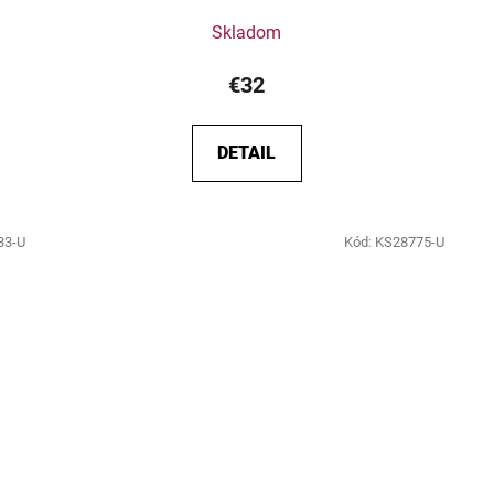
Skladom
€32
DETAIL
33-U
Kód:
KS28775-U