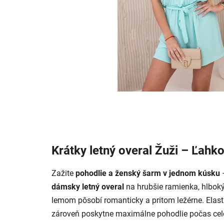
Krátky letný overal Žuži – Ľahkos
Zažite
pohodlie a ženský šarm v jednom kúsku
dámsky letný overal
na hrubšie ramienka, hlb
lemom pôsobí romanticky a pritom ležérne. Elasti
zároveň poskytne maximálne pohodlie počas cel