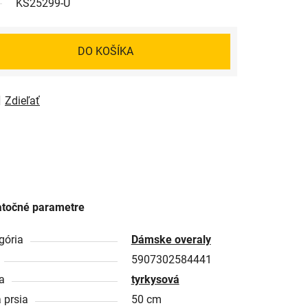
KS25299-U
DO KOŠÍKA
Zdieľať
točné parametre
gória
Dámske overaly
5907302584441
a
tyrkysová
 prsia
50 cm