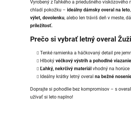
Vyrobený z ľahkého a priedušného viskózového mat
chladí pokožku –
ideálny dámsky overal na leto
výlet, dovolenku
, alebo len tráviš deň v meste, 
príležitosť.
Prečo si vybrať letný overal Žuž
Tenké ramienka a háčkovaný detail pre jem
Hlboký
véčkový výstrih a pohodlné viazanie
Ľahký, nekrčivý materiál
vhodný na horúce 
Ideálny krátky letný overal
na bežné nosenie
Doprajte si pohodlie bez kompromisov – s overal
užívať si leto naplno!