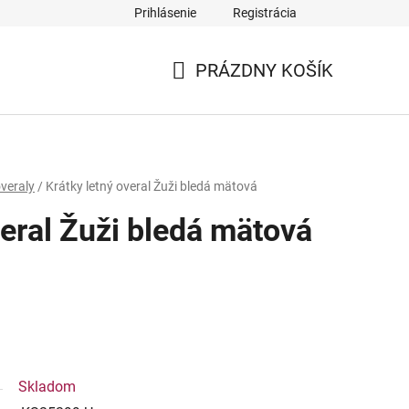
Prihlásenie
Registrácia
PRÁZDNY KOŠÍK
NÁKUPNÝ
KOŠÍK
veraly
/
Krátky letný overal Žuži bledá mätová
veral Žuži bledá mätová
Skladom