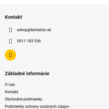
Z
á
Kontakt
p
ä
eshop
@
tentation.sk
t
i
0911 183 536
e
Základné informácie
O nás
Kontakt
Obchodné podmienky
Podmienky ochrany osobných údajov