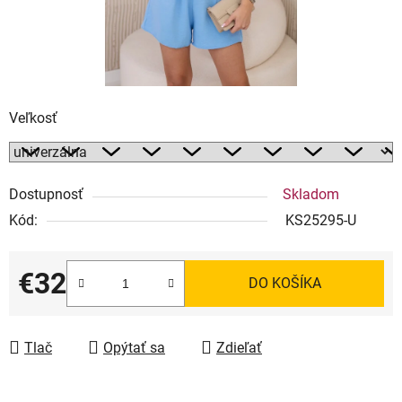
Veľkosť
Dostupnosť
Skladom
Kód:
KS25295-U
€32
DO KOŠÍKA
Jednotková cena:
Tlač
Opýtať sa
Zdieľať