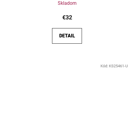
Skladom
€32
DETAIL
Kód:
KS25461-U