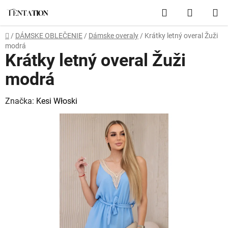
Prejsť
Hľadať
NÁKUP
na
obsah
KOŠÍK
Domov
/
DÁMSKE OBLEČENIE
/
Dámske overaly
/
Krátky letný overal Žuži
modrá
Krátky letný overal Žuži
modrá
Značka:
Kesi Włoski