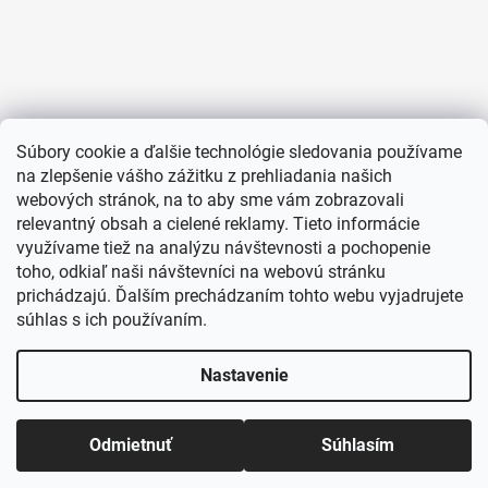
Súbory cookie a ďalšie technológie sledovania používame
na zlepšenie vášho zážitku z prehliadania našich
webových stránok, na to aby sme vám zobrazovali
relevantný obsah a cielené reklamy. Tieto informácie
využívame tiež na analýzu návštevnosti a pochopenie
toho, odkiaľ naši návštevníci na webovú stránku
prichádzajú. Ďalším prechádzaním tohto webu vyjadrujete
súhlas s ich používaním.
Nastavenie
Odmietnuť
Súhlasím
Vytvoril Shoptet
Copyright 2026
TENTATION.SK
. Všetky práva vyhradené.