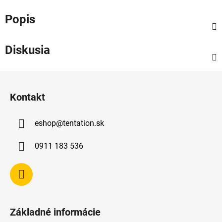
Popis
Diskusia
Z
á
Kontakt
p
ä
eshop
@
tentation.sk
t
i
0911 183 536
e
Základné informácie