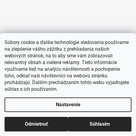
Súbory cookie a ďalšie technológie sledovania používame
na zlepšenie vášho zážitku z prehliadania našich
webových stránok, na to aby sme vám zobrazovali
relevantný obsah a cielené reklamy. Tieto informácie
využívame tiež na analýzu návštevnosti a pochopenie
toho, odkiaľ naši návštevníci na webovú stránku
prichádzajú. Ďalším prechádzaním tohto webu vyjadrujete
súhlas s ich používaním.
Nastavenie
Odmietnuť
Súhlasím
Vytvoril Shoptet
Copyright 2026
TENTATION.SK
. Všetky práva vyhradené.