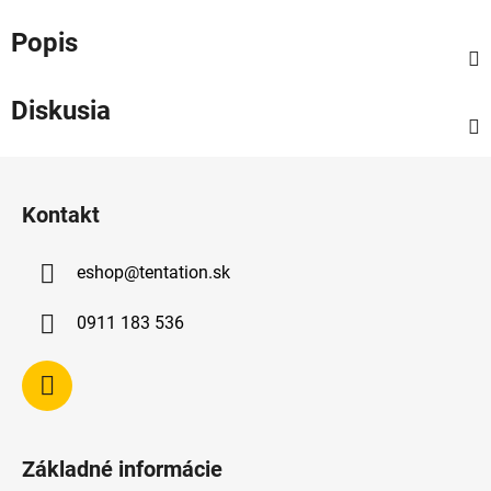
Popis
Diskusia
Z
á
Kontakt
p
ä
eshop
@
tentation.sk
t
i
0911 183 536
e
Základné informácie