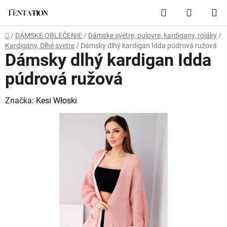
Prejsť
Hľadať
NÁKUP
na
obsah
KOŠÍK
Domov
/
DÁMSKE OBLEČENIE
/
Dámske svetre, pulovre, kardigany, roláky
/
Kardigany, Dlhé svetre
/
Dámsky dlhý kardigan Idda púdrová ružová
Dámsky dlhý kardigan Idda
púdrová ružová
Značka:
Kesi Włoski