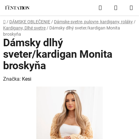
Prejsť
Hľadať
NÁKUP
na
obsah
KOŠÍK
Domov
/
DÁMSKE OBLEČENIE
/
Dámske svetre, pulovre, kardigany, roláky
/
Kardigany, Dlhé svetre
/
Dámsky dlhý sveter/kardigan Monita
broskyňa
Dámsky dlhý
sveter/kardigan Monita
broskyňa
Značka:
Kesi