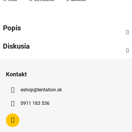
Popis
Diskusia
Z
á
Kontakt
p
ä
eshop
@
tentation.sk
t
i
0911 183 536
e