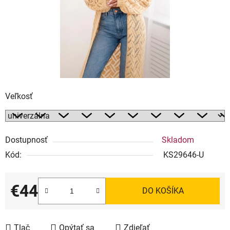
Veľkosť
Dostupnosť
Skladom
Kód:
KS29646-U
€44
DO KOŠÍKA
Jednotková cena:
Tlač
Opýtať sa
Zdieľať