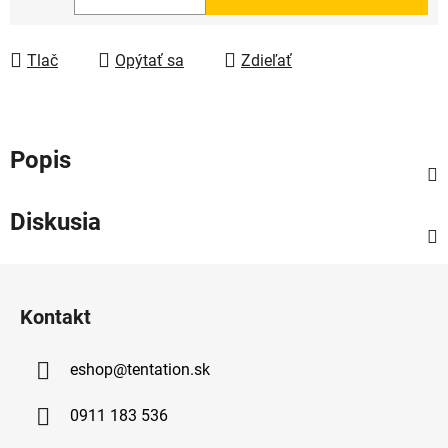
Jednotková cena:
Tlač
Opýtať sa
Zdieľať
Popis
Diskusia
Z
á
Kontakt
p
ä
eshop
@
tentation.sk
t
i
0911 183 536
e