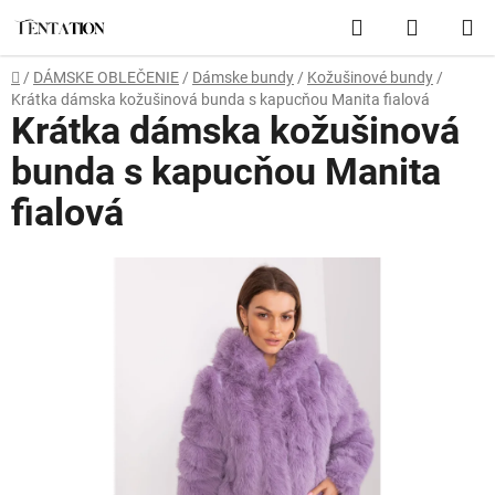
Prejsť
Hľadať
NÁKUP
na
obsah
KOŠÍK
Domov
/
DÁMSKE OBLEČENIE
/
Dámske bundy
/
Kožušinové bundy
/
Krátka dámska kožušinová bunda s kapucňou Manita fialová
Krátka dámska kožušinová
bunda s kapucňou Manita
fialová