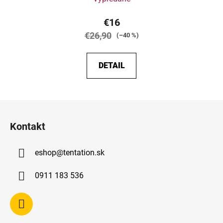
€16
€26,90
(–40 %)
DETAIL
Z
á
Kontakt
p
ä
eshop
@
tentation.sk
t
i
0911 183 536
e