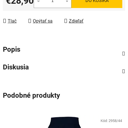
€28,90
DO KOŠÍKA
Jednotková cena:
Tlač
Opýtať sa
Zdieľať
Popis
Diskusia
Podobné produkty
Kód:
2958/44