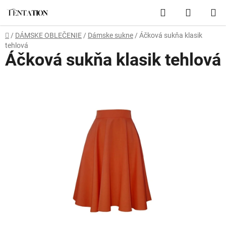
Prejsť
Hľadať
NÁKUP
na
obsah
KOŠÍK
Domov
/
DÁMSKE OBLEČENIE
/
Dámske sukne
/
Áčková sukňa klasik
tehlová
Áčková sukňa klasik tehlová