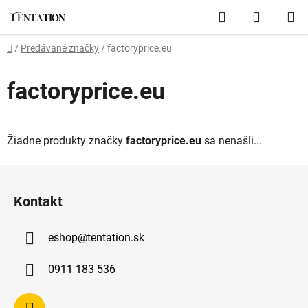
Prejsť
Hľadať
NÁKUP
na
obsah
KOŠÍK
Domov
/
Predávané značky
/
factoryprice.eu
factoryprice.eu
Žiadne produkty značky
factoryprice.eu
sa nenašli...
Z
á
Kontakt
p
ä
eshop
@
tentation.sk
t
i
0911 183 536
e