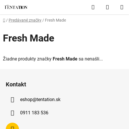
Prejsť
Hľadať
NÁKUP
na
obsah
KOŠÍK
Domov
/
Predávané značky
/
Fresh Made
Fresh Made
Žiadne produkty značky
Fresh Made
sa nenašli...
Z
á
Kontakt
p
ä
eshop
@
tentation.sk
t
i
0911 183 536
e