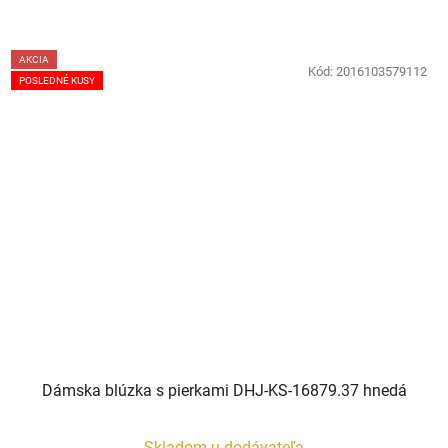
AKCIA
Kód:
2016103579112
POSLEDNÉ KUSY
Dámska blúzka s pierkami DHJ-KS-16879.37 hnedá
Skladom u dodávateľa