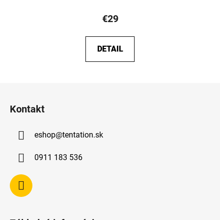
€29
DETAIL
Z
á
Kontakt
p
ä
eshop
@
tentation.sk
t
i
0911 183 536
e