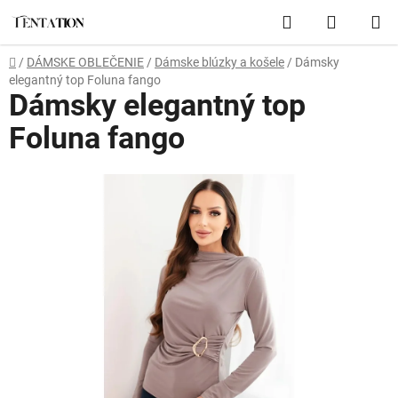
Prejsť
Hľadať
NÁKUP
na
obsah
KOŠÍK
Domov
/
DÁMSKE OBLEČENIE
/
Dámske blúzky a košele
/
Dámsky
elegantný top Foluna fango
Dámsky elegantný top
Foluna fango