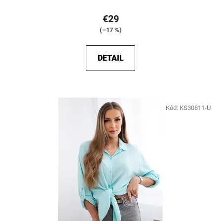
€29
(–17 %)
DETAIL
Kód:
KS30811-U