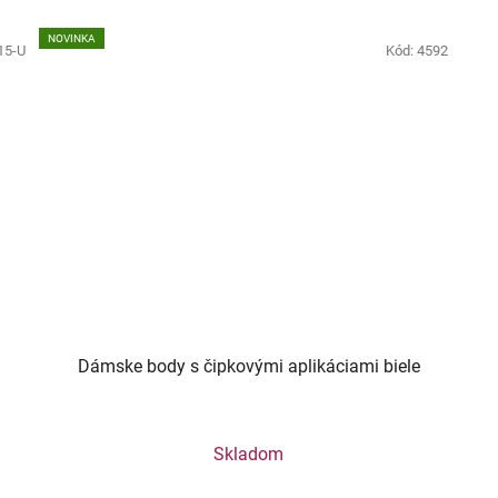
NOVINKA
15-U
Kód:
4592
á
Dámske body s čipkovými aplikáciami biele
Skladom