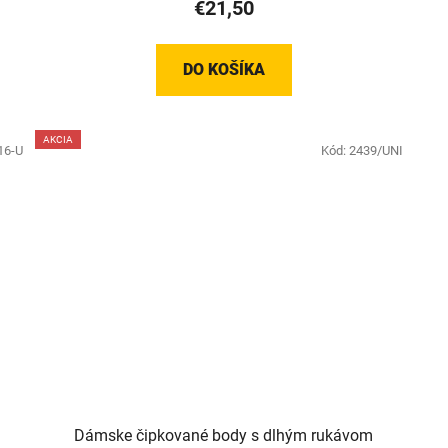
€21,50
DO KOŠÍKA
AKCIA
16-U
Kód:
2439/UNI
Dámske čipkované body s dlhým rukávom