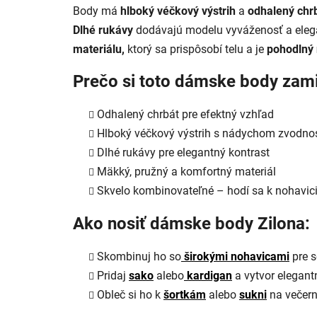
Body má
hlboký véčkový výstrih
a
odhalený chr
Dlhé rukávy
dodávajú modelu vyváženosť a eleg
materiálu,
ktorý sa prispôsobí telu a je
pohodlný 
Prečo si toto dámske body zami
Odhalený chrbát pre efektný vzhľad
Hlboký véčkový výstrih s nádychom zvodnos
Dlhé rukávy pre elegantný kontrast
Mäkký, pružný a komfortný materiál
Skvelo kombinovateľné – hodí sa k nohavic
Ako nosiť dámske body Zilona:
Skombinuj ho so
širokými nohavicami
pre s
Pridaj
sako
alebo
kardigan
a vytvor elegant
Obleč si ho k
šortkám
alebo
sukni
na večern