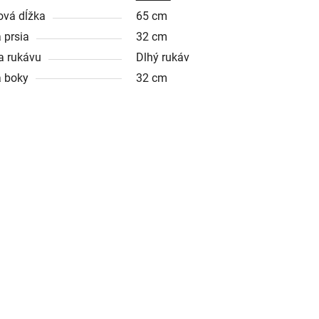
ová dĺžka
65 cm
 prsia
32 cm
a rukávu
Dlhý rukáv
a boky
32 cm