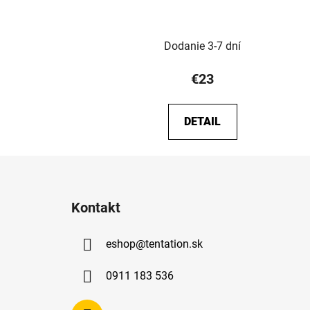
Dodanie 3-7 dní
€23
DETAIL
Z
á
Kontakt
p
ä
eshop
@
tentation.sk
t
i
0911 183 536
e