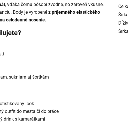
bát
, vďaka čomu pôsobí zvodne, no zároveň vkusne.
Celk
anciu. Body je vyrobené
z príjemného elastického
Šírka
na celodenné nosenie.
Dĺžk
Šírk
lujete?
ti
iam, sukniam aj šortkám
ofistikovaný look
ný outfit do mesta či do práce
ý drink s kamarátkami