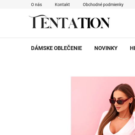
Prejsť
O nás
Kontakt
Obchodné podmienky
na
obsah
DÁMSKE OBLEČENIE
NOVINKY
H