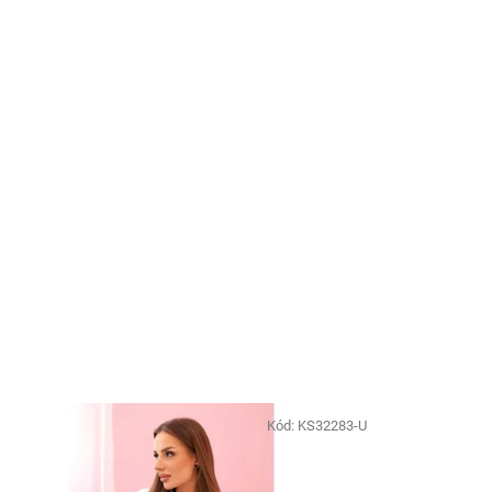
Kód:
KS32283-U