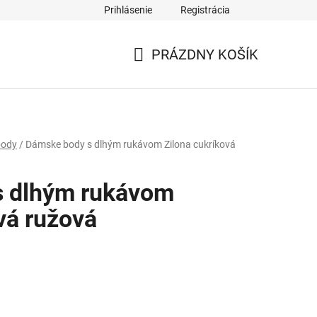
Prihlásenie
Registrácia
PRÁZDNY KOŠÍK
NÁKUPNÝ
KOŠÍK
body
/
Dámske body s dlhým rukávom Zilona cukríková
s dlhým rukávom
vá ružová