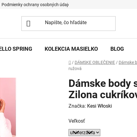
Podmienky ochrany osobných údajov
ELLO SPRING
KOLEKCIA MASIELKO
BLOG
Domov
/
DÁMSKE OBLEČENIE
/
Dámske 
ružová
Dámske body 
Zilona cukríko
Značka:
Kesi Włoski
Veľkosť