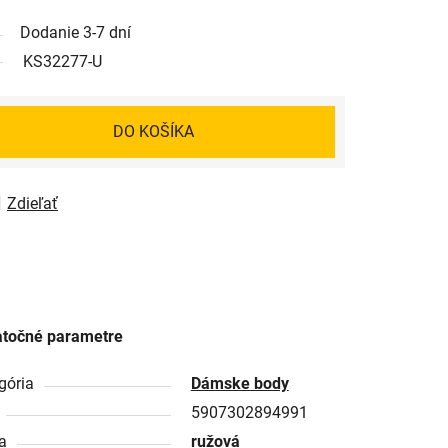
Dodanie 3-7 dní
KS32277-U
DO KOŠÍKA
Zdieľať
točné parametre
gória
Dámske body
5907302894991
a
ružová