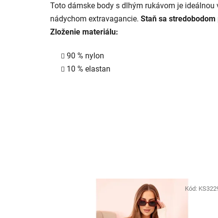
Toto dámske body s dlhým rukávom je ideálnou v
nádychom extravagancie.
Staň sa stredobodom 
Zloženie materiálu:
90 % nylon
10 % elastan
Kód:
KS322