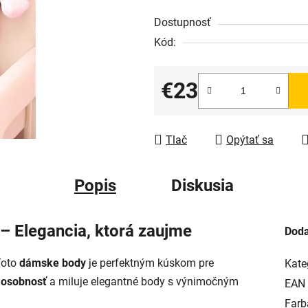
Dostupnosť
Kód:
€23
Jednotková cena:
Tlač
Opýtať sa
Popis
Diskusia
 Elegancia, ktorá zaujme
Doda
Toto
dámske body
je perfektným kúskom pre
Kate
u osobnosť
a miluje elegantné body s výnimočným
EAN
Farb