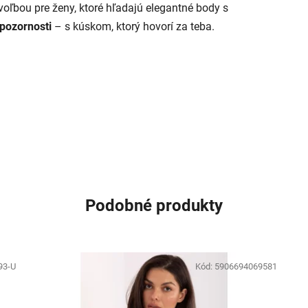
oľbou pre ženy, ktoré hľadajú elegantné body s
pozornosti
– s kúskom, ktorý hovorí za teba.
Podobné produkty
93-U
Kód:
5906694069581