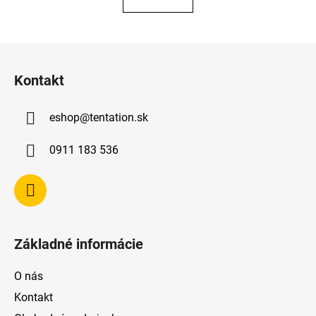
Z
á
Kontakt
p
ä
eshop
@
tentation.sk
t
i
0911 183 536
e
Základné informácie
O nás
Kontakt