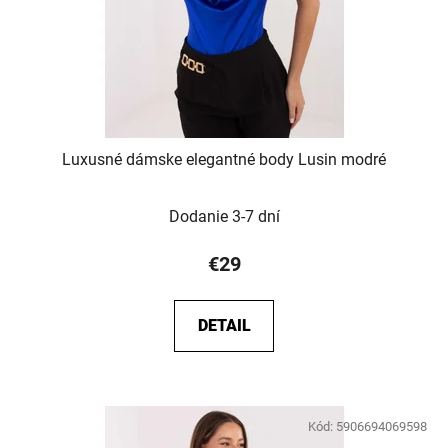
Luxusné dámske elegantné body Lusin modré
Dodanie 3-7 dní
€29
DETAIL
Kód:
5906694069598