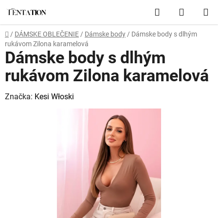
Prejsť
Hľadať
NÁKUP
na
obsah
KOŠÍK
Domov
/
DÁMSKE OBLEČENIE
/
Dámske body
/
Dámske body s dlhým
rukávom Zilona karamelová
Dámske body s dlhým
rukávom Zilona karamelová
Značka:
Kesi Włoski