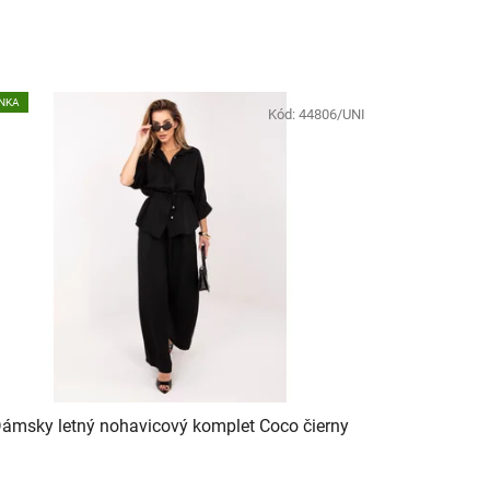
NKA
Kód:
44806/UNI
ámsky letný nohavicový komplet Coco čierny