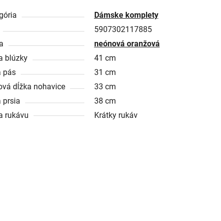
gória
Dámske komplety
5907302117885
a
neónová oranžová
a blúzky
41 cm
a pás
31 cm
ová dĺžka nohavice
33 cm
 prsia
38 cm
a rukávu
Krátky rukáv