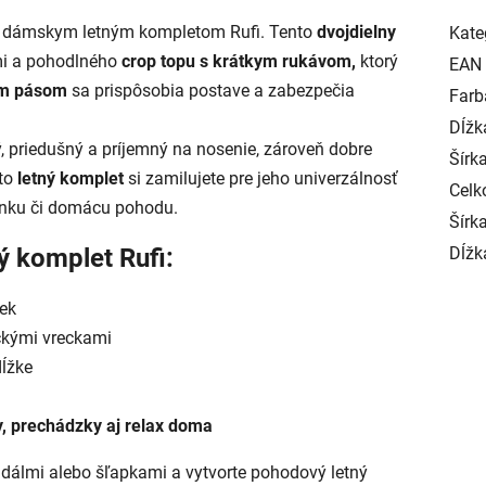
s dámskym letným kompletom Rufi. Tento
dvojdielny
Kate
mi a pohodlného
crop topu s krátkym rukávom,
ktorý
EAN
ým pásom
sa prispôsobia postave a zabezpečia
Farb
Dĺžk
, priedušný a príjemný na nosenie, zároveň dobre
Šírk
to
letný komplet
si zamilujete pre jeho univerzálnosť
Celk
lenku či domácu pohodu.
Šírka
ý komplet Rufi:
Dĺžk
iek
ckými vreckami
dĺžke
, prechádzky aj relax doma
ndálmi alebo šľapkami a vytvorte pohodový letný