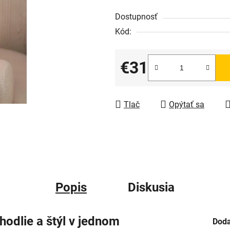
Dostupnosť
Kód:
€31
Jednotková cena:
Tlač
Opýtať sa
Popis
Diskusia
odlie a štýl v jednom
Doda