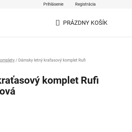
Prihlásenie
Registrácia
PRÁZDNY KOŠÍK
NÁKUPNÝ
KOŠÍK
omplety
/
Dámsky letný kraťasový komplet Rufi
raťasový komplet Rufi
žová