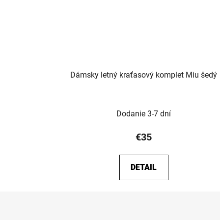
Dámsky letný kraťasový komplet Miu šedý
Dodanie 3-7 dní
€35
DETAIL
Z