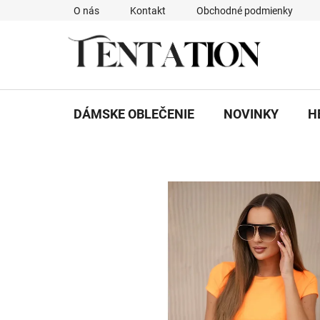
Prejsť
O nás
Kontakt
Obchodné podmienky
na
obsah
DÁMSKE OBLEČENIE
NOVINKY
H