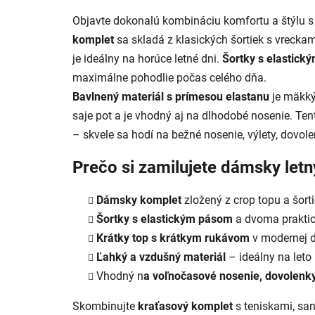
Objavte dokonalú kombináciu komfortu a štýlu 
komplet
sa skladá z klasických šortiek s vrecka
je ideálny na horúce letné dni.
Šortky s elastick
maximálne pohodlie počas celého dňa.
Bavlnený materiál s prímesou elastanu
je mäkký
saje pot a je vhodný aj na dlhodobé nosenie. Ten
– skvele sa hodí na bežné nosenie, výlety, dovo
Prečo si zamilujete dámsky letn
Dámsky komplet
zložený z crop topu a šort
Šortky s elastickým pásom
a dvoma prakti
Krátky top s krátkym rukávom
v modernej 
Ľahký a vzdušný materiál
– ideálny na leto
Vhodný n
a voľnočasové nosenie, dovolenky
Skombinujte
kraťasový komplet
s teniskami, sa