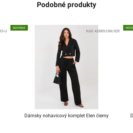
Podobné produkty
NOVINKA
NOVI
35-U
Kód:
42889/UNI/IER
Dámsky nohavicový komplet Elen čierny
D