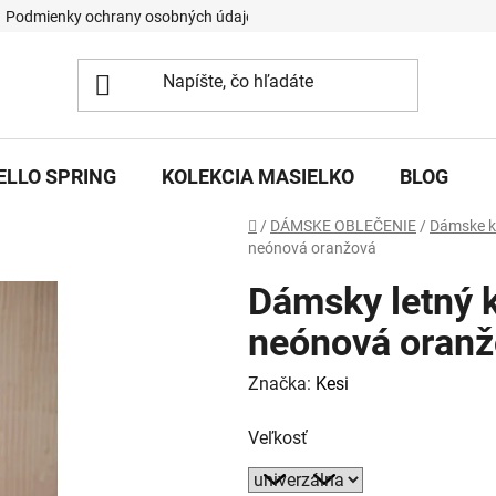
Podmienky ochrany osobných údajov
ELLO SPRING
KOLEKCIA MASIELKO
BLOG
Domov
/
DÁMSKE OBLEČENIE
/
Dámske k
neónová oranžová
Dámsky letný k
neónová oran
Značka:
Kesi
Veľkosť