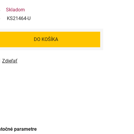
Skladom
KS21464-U
DO KOŠÍKA
Zdieľať
točné parametre