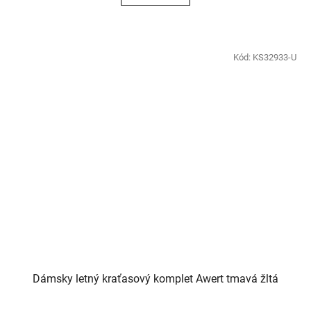
Kód:
KS32933-U
Dámsky letný kraťasový komplet Awert tmavá žltá