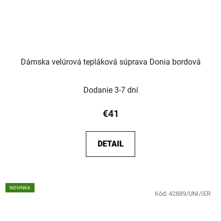
Dámska velúrová tepláková súprava Donia bordová
Dodanie 3-7 dní
€41
DETAIL
NOVINKA
Kód:
42889/UNI/IER