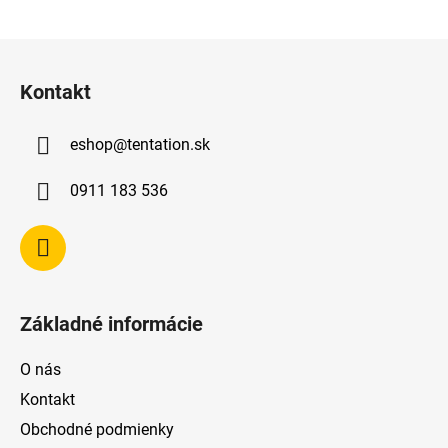
Z
á
Kontakt
p
ä
eshop
@
tentation.sk
t
i
0911 183 536
e
Základné informácie
O nás
Kontakt
Obchodné podmienky