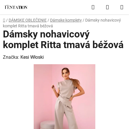
Prejsť
Hľadať
NÁKUP
na
obsah
KOŠÍK
Domov
/
DÁMSKE OBLEČENIE
/
Dámske komplety
/
Dámsky nohavicový
komplet Ritta tmavá béžová
Dámsky nohavicový
komplet Ritta tmavá béžová
Značka:
Kesi Włoski