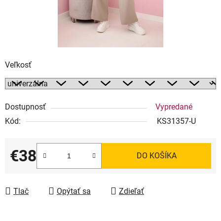
Veľkosť
Dostupnosť
Vypredané
Kód:
KS31357-U
€38
DO KOŠÍKA
Jednotková cena:
Tlač
Opýtať sa
Zdieľať