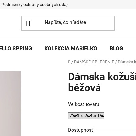
Podmienky ochrany osobných údajov
ELLO SPRING
KOLEKCIA MASIELKO
BLOG
Domov
/
DÁMSKE OBLEČENIE
/
Dámska k
Dámska kožuši
béžová
Veľkosť tovaru
Dostupnosť