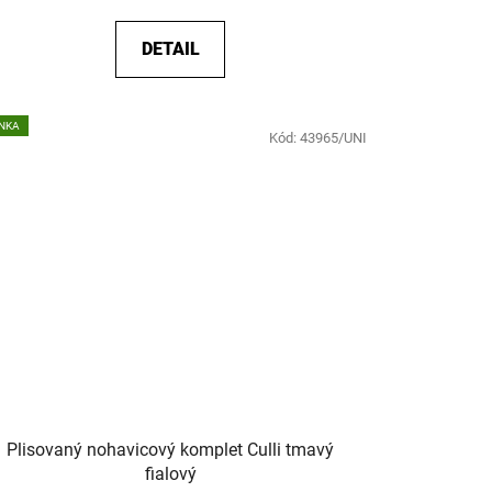
DETAIL
NKA
Kód:
43965/UNI
Plisovaný nohavicový komplet Culli tmavý
fialový