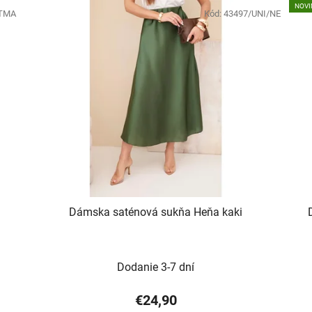
NOVI
/TMA
Kód:
43497/UNI/NE
Dámska saténová sukňa Heňa kaki
Dodanie 3-7 dní
€24,90