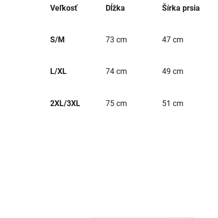
Veľkosť
Dĺžka
Šírka prsia
S/M
73 cm
47 cm
L/XL
74 cm
49 cm
2XL/3XL
75 cm
51 cm