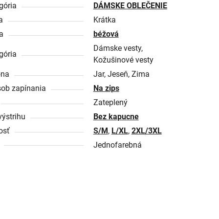
gória
DÁMSKE OBLEČENIE
a
Krátka
a
béžová
Dámske vesty,
gória
Kožušinové vesty
óna
Jar, Jeseň, Zima
ob zapínania
Na zips
Zateplený
výstrihu
Bez kapucne
osť
S/M
,
L/XL
,
2XL/3XL
Jednofarebná