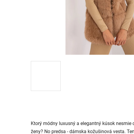
Ktorý módny luxusný a elegantný kúsok nesmie 
ženy? No predsa - dámska kožušinová vesta. Te