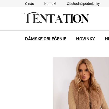
Prejsť
O nás
Kontakt
Obchodné podmienky
na
obsah
DÁMSKE OBLEČENIE
NOVINKY
H