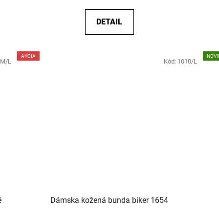
DETAIL
AKCIA
NOVI
/M/L
Kód:
1010/L
é
Dámska kožená bunda biker 1654