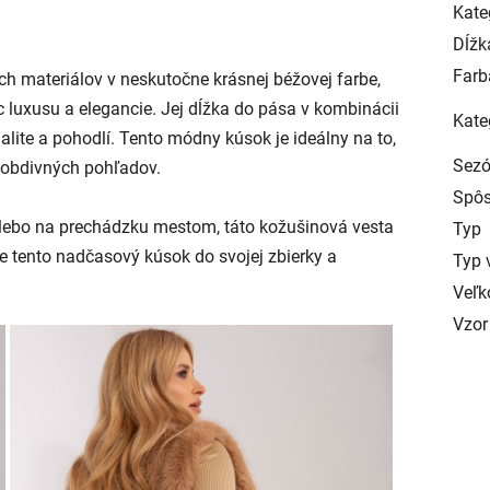
Kate
Dĺžk
Farb
ch materiálov v neskutočne krásnej béžovej farbe,
luxusu a elegancie. Jej dĺžka do pása v kombinácii
Kate
lite a pohodlí. Tento módny kúsok je ideálny na to,
Sez
ľa obdivných pohľadov.
Spôs
k alebo na prechádzku mestom, táto kožušinová vesta
Typ
jte tento nadčasový kúsok do svojej zbierky a
Typ 
Veľk
Vzor