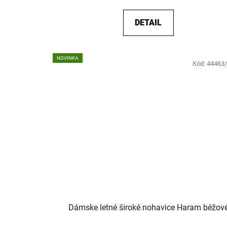
DETAIL
NOVINKA
Kód:
44463
Dámske letné široké nohavice Haram béžov