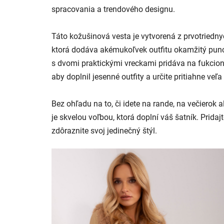
spracovania a trendového designu.
Táto kožušinová vesta je vytvorená z prvotriedny
ktorá dodáva akémukoľvek outfitu okamžitý punc 
s dvomi praktickými vreckami pridáva na fukciona
aby doplnil jesenné outfity a určite pritiahne ve
Bez ohľadu na to, či idete na rande, na večiero
je skvelou voľbou, ktorá doplní váš šatník. Prida
zdôraznite svoj jedinečný štýl.