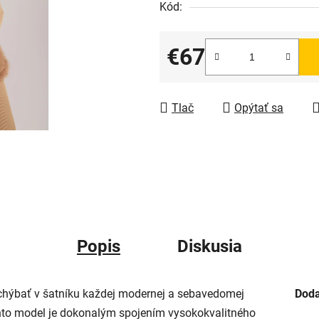
Kód:
€67
Jednotková cena:
Tlač
Opýtať sa
Popis
Diskusia
chýbať v šatníku každej modernej a sebavedomej
Doda
nto model je dokonalým spojením vysokokvalitného