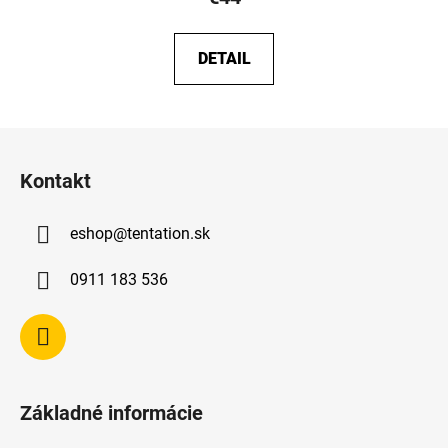
DETAIL
Z
á
Kontakt
p
ä
eshop
@
tentation.sk
t
i
0911 183 536
e
Základné informácie