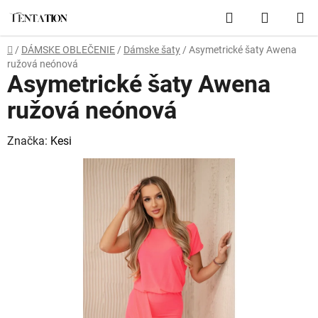
Prejsť
Hľadať
NÁKUP
na
obsah
KOŠÍK
Domov
/
DÁMSKE OBLEČENIE
/
Dámske šaty
/
Asymetrické šaty Awena
ružová neónová
Asymetrické šaty Awena
ružová neónová
Značka:
Kesi