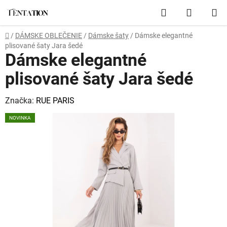
Prejsť
Hľadať
NÁKUP
na
obsah
KOŠÍK
Domov
/
DÁMSKE OBLEČENIE
/
Dámske šaty
/
Dámske elegantné
plisované šaty Jara šedé
Dámske elegantné
plisované šaty Jara šedé
Značka:
RUE PARIS
NOVINKA