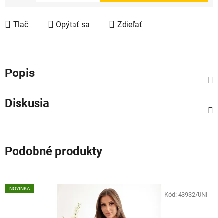
Jednotková cena:
Tlač
Opýtať sa
Zdieľať
Popis
Diskusia
Podobné produkty
NOVINKA
Kód:
43932/UNI