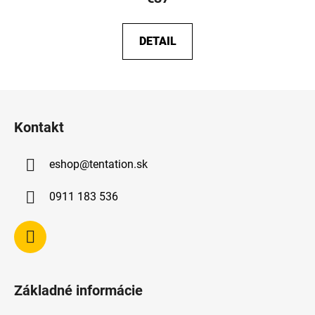
DETAIL
Z
á
Kontakt
p
ä
eshop
@
tentation.sk
t
i
0911 183 536
e
Základné informácie