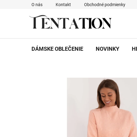
Prejsť
O nás
Kontakt
Obchodné podmienky
na
obsah
DÁMSKE OBLEČENIE
NOVINKY
H