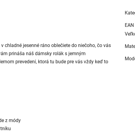
Kate
EAN
Veľk
a v chladné jesenné ráno oblečiete do niečoho, čo vás
Mate
to vám prináša náš dámsky rolák s jemným
Mod
nom prevedení, ktorá tu bude pre vás vždy keď to
jde z módy
tníku