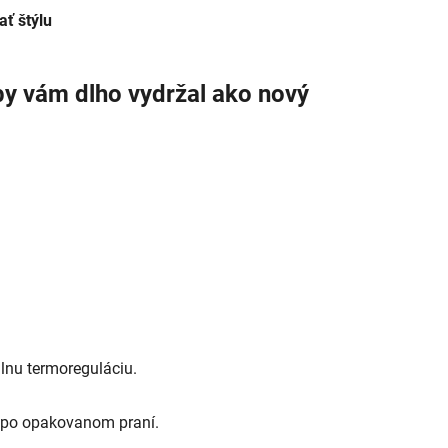
ať štýlu
by vám dlho vydržal ako nový
lnu termoreguláciu.
aj po opakovanom praní.