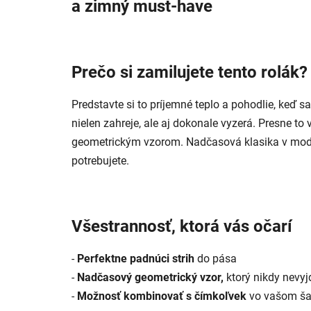
a zimný must-have
Prečo si zamilujete tento rolák?
Predstavte si to príjemné teplo a pohodlie, keď s
nielen zahreje, ale aj dokonale vyzerá. Presne 
geometrickým vzorom. Nadčasová klasika v moder
potrebujete.
Všestrannosť, ktorá vás očarí
-
Perfektne padnúci strih
do pása
-
Nadčasový geometrický vzor,
ktorý nikdy nevy
-
Možnosť kombinovať s čímkoľvek
vo vašom ša