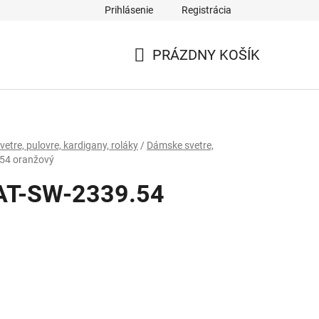
Prihlásenie
Registrácia
PRÁZDNY KOŠÍK
NÁKUPNÝ
KOŠÍK
etre, pulovre, kardigany, roláky
/
Dámske svetre,
54 oranžový
 AT-SW-2339.54