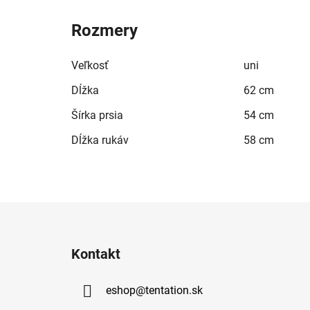
Rozmery
Veľkosť
uni
Dĺžka
62 cm
Šírka prsia
54 cm
Dĺžka rukáv
58 cm
Z
á
Kontakt
p
ä
eshop
@
tentation.sk
t