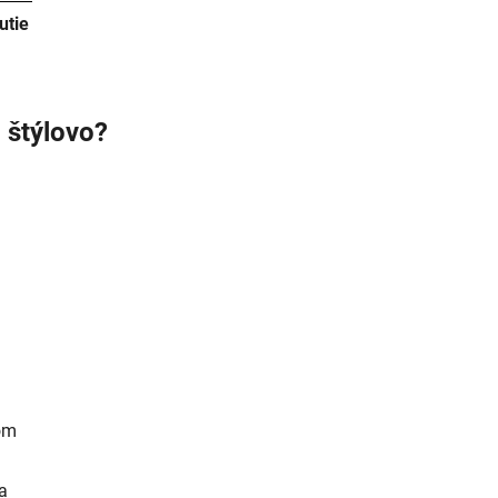
utie
l štýlovo?
om
a