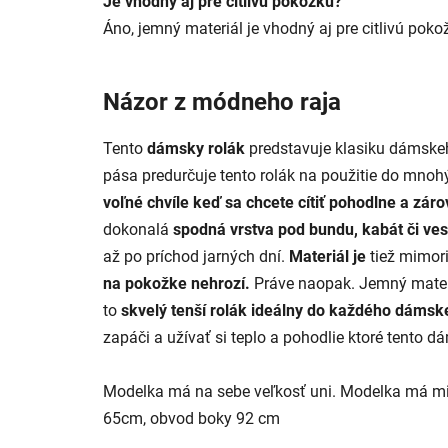
Je vhodný aj pre citlivú pokožku?
Áno, jemný materiál je vhodný aj pre citlivú poko
Názor z módneho raja
Tento
dámsky rolák
predstavuje klasiku dámskeh
pása predurčuje tento rolák na použitie do mnohýc
voľné chvíle keď sa chcete cítiť pohodlne a záro
dokonalá
spodná vrstva pod bundu, kabát či ve
až po príchod jarných dní.
Materiál je
tiež mimor
na pokožke nehrozí.
Práve naopak. Jemný materiá
to
skvelý tenší rolák ideálny do každého dámsk
zapáči a užívať si teplo a pohodlie ktoré tento 
Modelka má na sebe veľkosť uni. Modelka má mi
65cm, obvod boky 92 cm