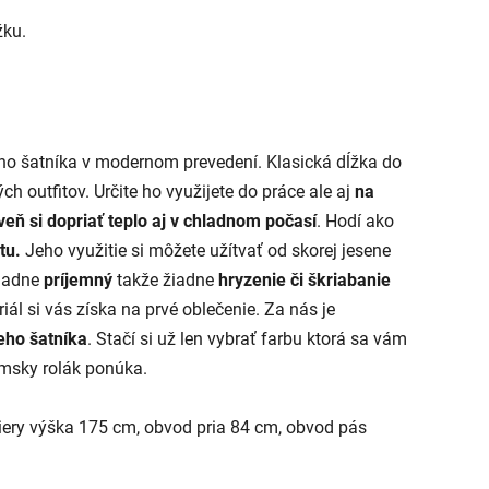
žku.
o šatníka v modernom prevedení. Klasická dĺžka do
h outfitov. Určite ho využijete do práce ale aj
na
veň si dopriať teplo aj v chladnom počasí
. Hodí ako
stu.
Jeho využitie si môžete užítvať od skorej jesene
iadne
príjemný
takže žiadne
hryzenie či škriabanie
l si vás získa na prvé oblečenie. Za nás je
eho šatníka
. Stačí si už len vybrať farbu ktorá sa vám
dámsky rolák ponúka.
ery výška 175 cm, obvod pria 84 cm, obvod pás