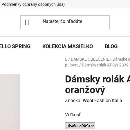
Podmienky ochrany osobných údajov
ELLO SPRING
KOLEKCIA MASIELKO
BLOG
Domov
/
DÁMSKE OBLEČENIE
/
Dámske sv
pulovre
/
Dámsky rolák AT-SW-2339.
Dámsky rolák
oranžový
Značka:
Wool Fashion Italia
Veľkosť