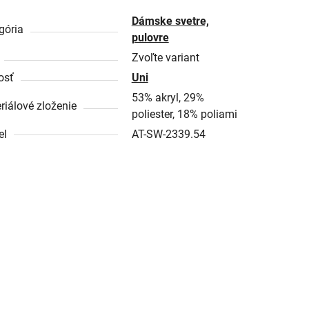
Dámske svetre,
gória
pulovre
Zvoľte variant
osť
Uni
53% akryl, 29%
riálové zloženie
poliester, 18% poliami
el
AT-SW-2339.54