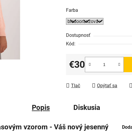
Farba
Dostupnosť
Kód:
€30
Jednotková cena:
Tlač
Opýtať sa
Popis
Diskusia
asovým vzorom - Váš nový jesenný
Doda