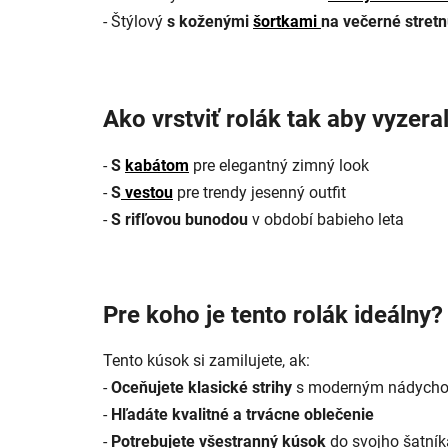
- Štýlový
s koženými
šortkami
na večerné stretn
Ako vrstviť rolák tak aby vyzera
-
S
kabátom
pre elegantný zimný look
-
S
vestou
pre trendy jesenný outfit
-
S rifľovou bunodou
v období babieho leta
Pre koho je tento rolák ideálny?
Tento kúsok si zamilujete, ak:
-
Oceňujete klasické strihy
s moderným nádych
-
Hľadáte kvalitné a trvácne oblečenie
-
Potrebujete všestranný kúsok
do svojho šatník