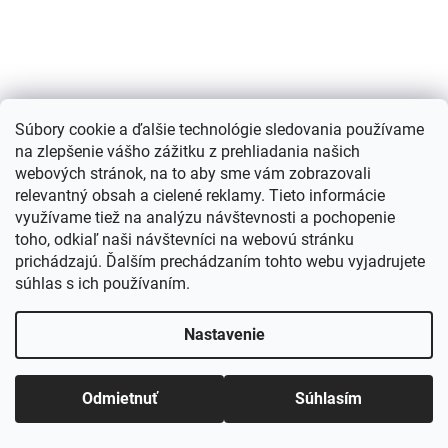
Súbory cookie a ďalšie technológie sledovania používame
na zlepšenie vášho zážitku z prehliadania našich
webových stránok, na to aby sme vám zobrazovali
relevantný obsah a cielené reklamy. Tieto informácie
využívame tiež na analýzu návštevnosti a pochopenie
toho, odkiaľ naši návštevníci na webovú stránku
prichádzajú. Ďalším prechádzaním tohto webu vyjadrujete
Sweter-AT-SW-2332-2.65 tmavomodrý
súhlas s ich používaním.
Nastavenie
Dodanie 3-7 dní
€32
Odmietnuť
Súhlasím