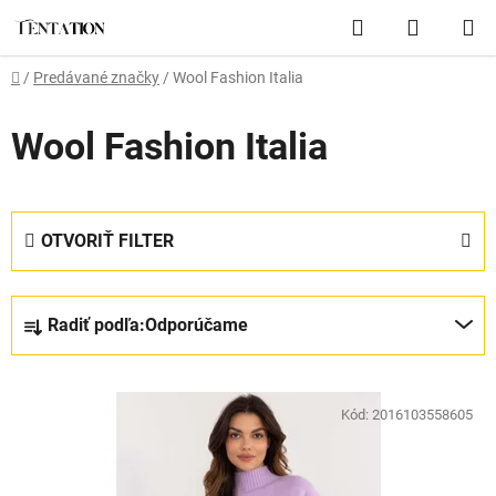
Prejsť
Hľadať
NÁKUP
na
obsah
KOŠÍK
Domov
/
Predávané značky
/
Wool Fashion Italia
Wool Fashion Italia
OTVORIŤ FILTER
R
Radiť podľa:
Odporúčame
a
d
V
e
ý
Kód:
2016103558605
n
p
i
i
e