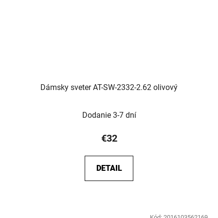
Dámsky sveter AT-SW-2332-2.62 olivový
Dodanie 3-7 dní
€32
DETAIL
Kód:
2016103562169