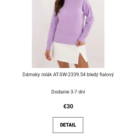
s
p
p
r
r
o
o
d
d
u
u
k
k
t
t
o
o
v
v
Dámsky rolák AT-SW-2339.54 bledý fialový
Dodanie 3-7 dní
€30
DETAIL