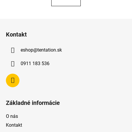
Z
á
Kontakt
p
ä
eshop
@
tentation.sk
t
i
0911 183 536
e
Základné informácie
O nás
Kontakt