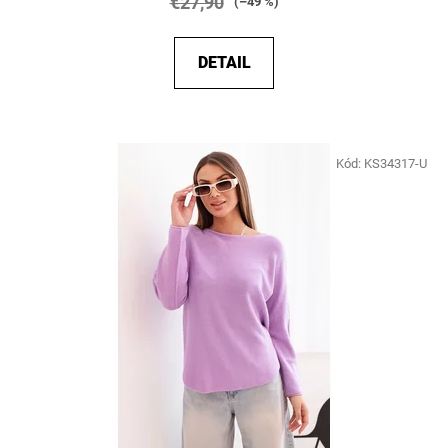
€27,90
(–49 %)
DETAIL
Kód:
KS34317-U