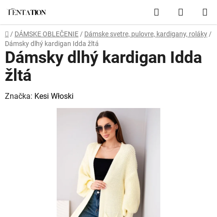
Prejsť
Hľadať
NÁKUP
na
obsah
KOŠÍK
Domov
/
DÁMSKE OBLEČENIE
/
Dámske svetre, pulovre, kardigany, roláky
/
Dámsky dlhý kardigan Idda žltá
Dámsky dlhý kardigan Idda
žltá
Značka:
Kesi Włoski