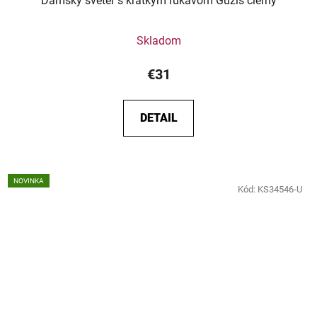
Dámsky sveter s krátkym rukávom Guzis čierny
Skladom
€31
DETAIL
NOVINKA
Kód:
KS34546-U