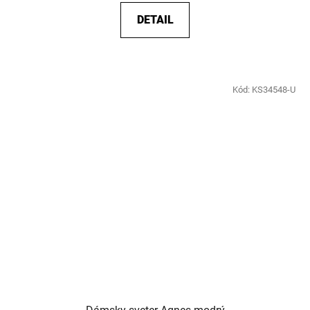
DETAIL
Kód:
KS34548-U