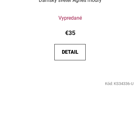
Dámsky sveter Agnes modrý
Vypredané
€35
DETAIL
Kód:
KS34336-U