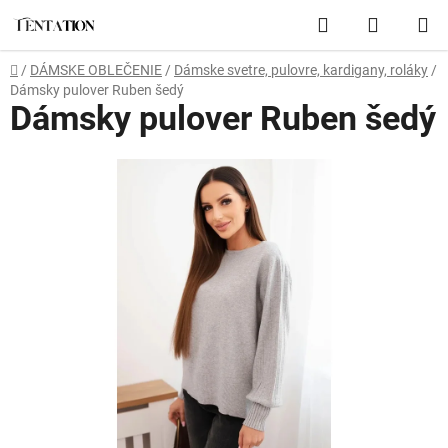
Prejsť
Hľadať
NÁKUP
na
obsah
KOŠÍK
Domov
/
DÁMSKE OBLEČENIE
/
Dámske svetre, pulovre, kardigany, roláky
/
Dámsky pulover Ruben šedý
Dámsky pulover Ruben šedý