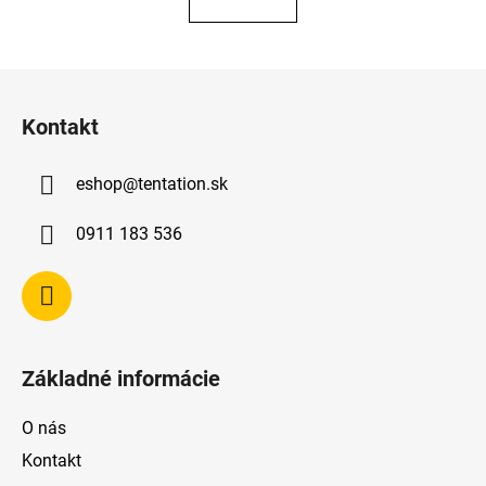
Z
á
Kontakt
p
ä
eshop
@
tentation.sk
t
i
0911 183 536
e
Základné informácie
O nás
Kontakt