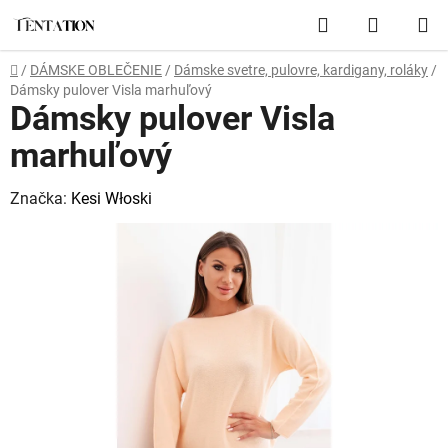
Prejsť
Hľadať
NÁKUP
na
obsah
KOŠÍK
Domov
/
DÁMSKE OBLEČENIE
/
Dámske svetre, pulovre, kardigany, roláky
/
Dámsky pulover Visla marhuľový
Dámsky pulover Visla
marhuľový
Značka:
Kesi Włoski