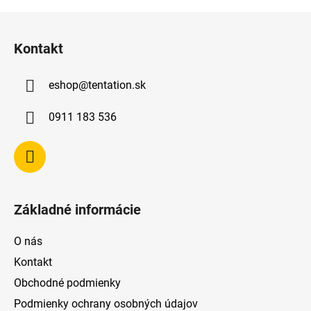
Z
á
Kontakt
p
ä
eshop
@
tentation.sk
t
i
0911 183 536
e
Základné informácie
O nás
Kontakt
Obchodné podmienky
Podmienky ochrany osobných údajov