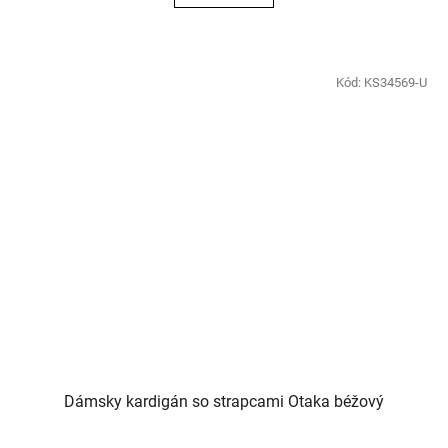
Kód:
KS34569-U
Dámsky kardigán so strapcami Otaka béžový