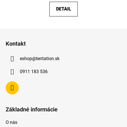
DETAIL
Z
á
Kontakt
p
ä
eshop
@
tentation.sk
t
i
0911 183 536
e
Základné informácie
O nás