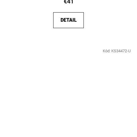
€41
DETAIL
Kód:
KS34472-U