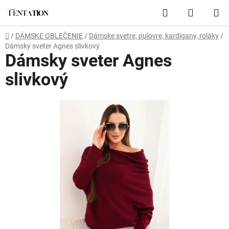
Prejsť
Hľadať
NÁKUP
na
obsah
KOŠÍK
Domov
/
DÁMSKE OBLEČENIE
/
Dámske svetre, pulovre, kardigany, roláky
/
Dámsky sveter Agnes slivkový
Dámsky sveter Agnes
slivkový