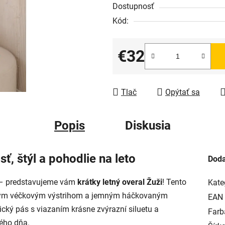
Dostupnosť
Kód:
€32
Jednotková cena:
Tlač
Opýtať sa
Popis
Diskusia
ť, štýl a pohodlie na leto
Doda
– predstavujeme vám
krátky letný overal Žuži
! Tento
Kate
okým véčkovým výstrihom a jemným háčkovaným
EAN
cký pás s viazaním krásne zvýrazní siluetu a
Farb
ého dňa.