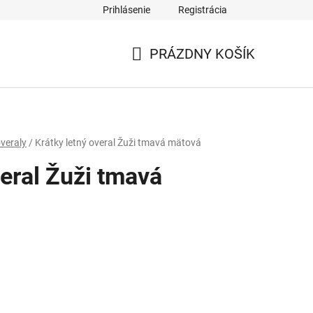
Prihlásenie
Registrácia
PRÁZDNY KOŠÍK
NÁKUPNÝ
KOŠÍK
veraly
/
Krátky letný overal Žuži tmavá mätová
veral Žuži tmavá