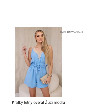
Kód:
KS25295-U
Krátky letný overal Žuži modrá