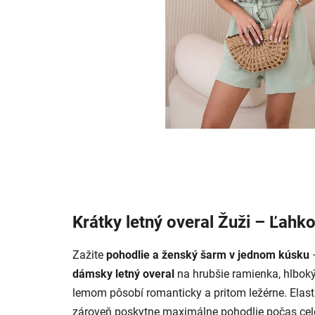
Krátky letný overal Žuži – Ľahkos
Zažite
pohodlie a ženský šarm v jednom kúsku
dámsky letný overal
na hrubšie ramienka, hlb
lemom pôsobí romanticky a pritom ležérne. Elasti
zároveň poskytne maximálne pohodlie počas cel