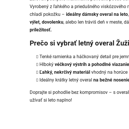
Vyrobený z ľahkého a priedušného viskózového mat
chladí pokožku –
ideálny dámsky overal na leto
výlet, dovolenku
, alebo len tráviš deň v meste, 
príležitosť.
Prečo si vybrať letný overal Žuž
Tenké ramienka a háčkovaný detail pre jem
Hlboký
véčkový výstrih a pohodlné viazanie
Ľahký, nekrčivý materiál
vhodný na horúce 
Ideálny krátky letný overal
na bežné nosenie
Doprajte si pohodlie bez kompromisov – s overal
užívať si leto naplno!