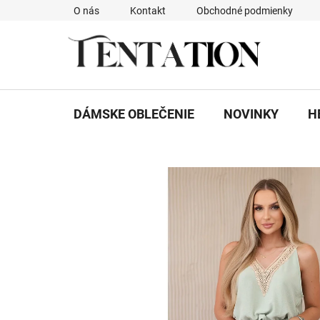
Prejsť
O nás
Kontakt
Obchodné podmienky
na
obsah
DÁMSKE OBLEČENIE
NOVINKY
H