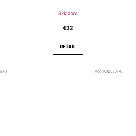
Skladom
€32
DETAIL
38-U
Kód:
KS25301-U