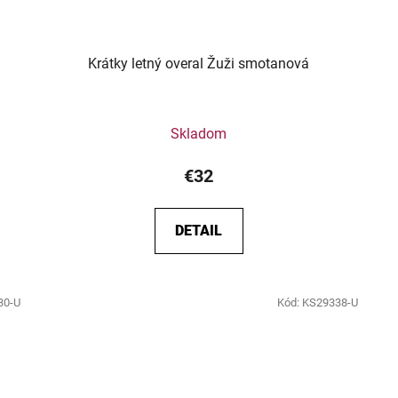
Krátky letný overal Žuži smotanová
Skladom
€32
DETAIL
30-U
Kód:
KS29338-U