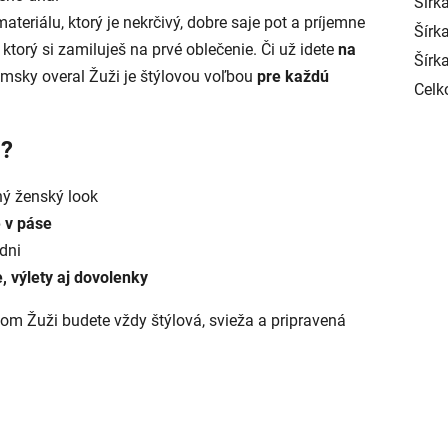
Šírka
eriálu, ktorý je nekrčivý, dobre saje pot a príjemne
Šírk
, ktorý si zamiluješ na prvé oblečenie. Či už idete
na
Šírk
dámsky overal Žuži je štýlovou voľbou
pre každú
Celk
i?
ný ženský look
 v páse
dni
, výlety aj dovolenky
om Žuži budete vždy štýlová, svieža a pripravená