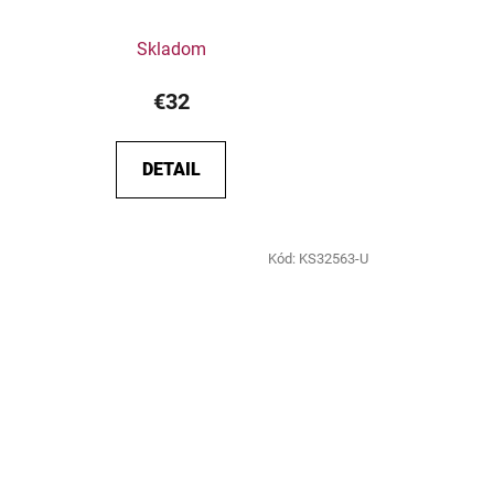
Skladom
€32
DETAIL
Kód:
KS32563-U