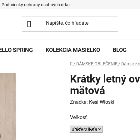
Podmienky ochrany osobných údajov
ELLO SPRING
KOLEKCIA MASIELKO
BLOG
Domov
/
DÁMSKE OBLEČENIE
/
Dámske o
Krátky letný o
mätová
Značka:
Kesi Włoski
Veľkosť