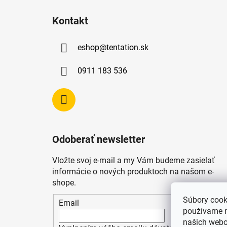
Z
á
Kontakt
p
ä
eshop
@
tentation.sk
t
i
0911 183 536
e
Odoberať newsletter
Vložte svoj e-mail a my Vám budeme zasielať
informácie o nových produktoch na našom e-
shope.
Súbory cook
Email
používame n
našich webo