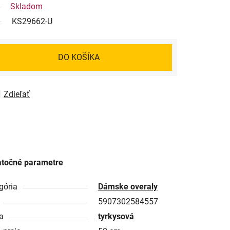
Skladom
KS29662-U
DO KOŠÍKA
Zdieľať
točné parametre
gória
Dámske overaly
5907302584557
a
tyrkysová