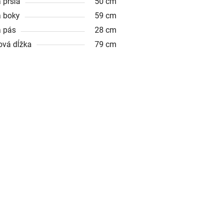
 prsia
50 cm
a boky
59 cm
a pás
28 cm
ová dĺžka
79 cm