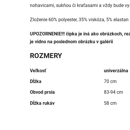
nohavicami, sukňou či kraťasami a vždy bude vy
Zloženie 60% polyester, 35% viskóza, 5% elastan
UPOZORNENIE!!!
čipka je iná ako obrázkoch, re
je vidno na poslednom obrázku v galérii
ROZMERY
Veľkosť
univerzálna
Dĺžka
70 cm
Obvod prsia
83-94 cm
Dĺžka rukáv
58 cm