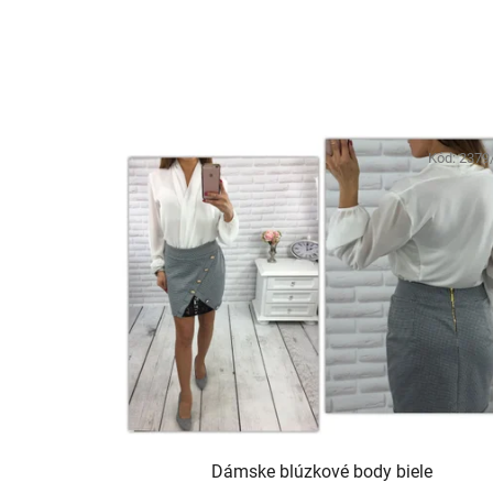
Kód:
2379
Dámske blúzkové body biele