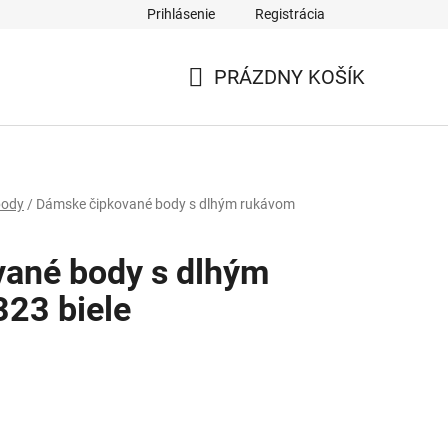
Prihlásenie
Registrácia
PRÁZDNY KOŠÍK
NÁKUPNÝ
KOŠÍK
body
/
Dámske čipkované body s dlhým rukávom
ané body s dlhým
23 biele