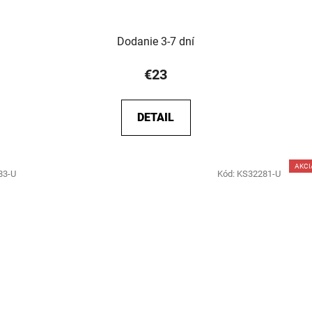
Dodanie 3-7 dní
€23
DETAIL
AKCI
83-U
Kód:
KS32281-U