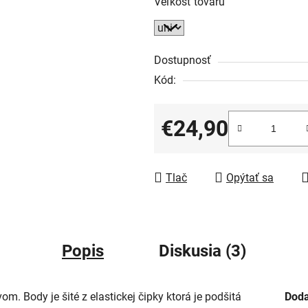
Veľkosť tovaru
Dostupnosť
Kód:
€24,90
Jednotková cena:
Tlač
Opýtať sa
Popis
Diskusia (3)
 Body je šité z elastickej čipky ktorá je podšitá
Doda