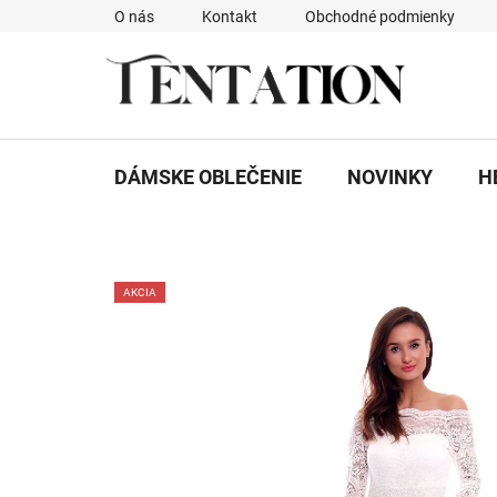
Prejsť
O nás
Kontakt
Obchodné podmienky
na
obsah
DÁMSKE OBLEČENIE
NOVINKY
H
AKCIA