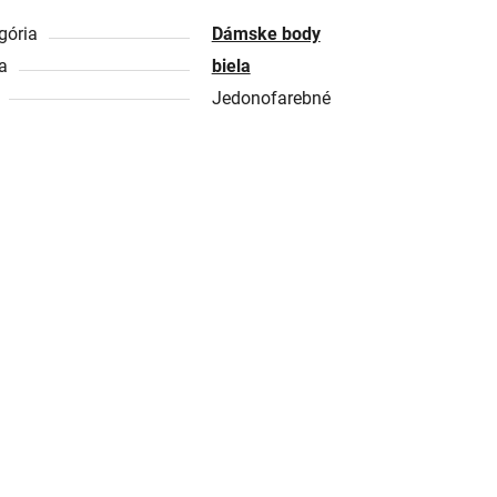
gória
Dámske body
a
biela
Jedonofarebné