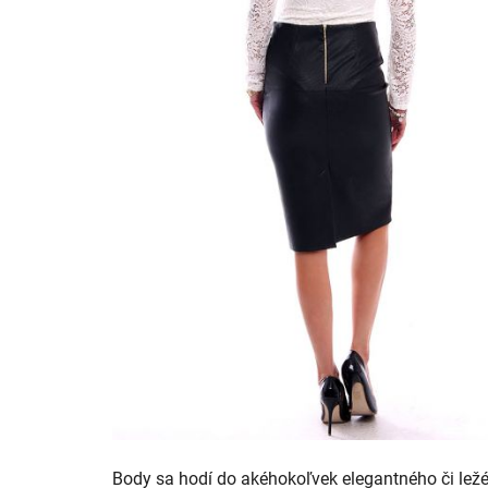
Body sa hodí do akéhokoľvek elegantného či lež