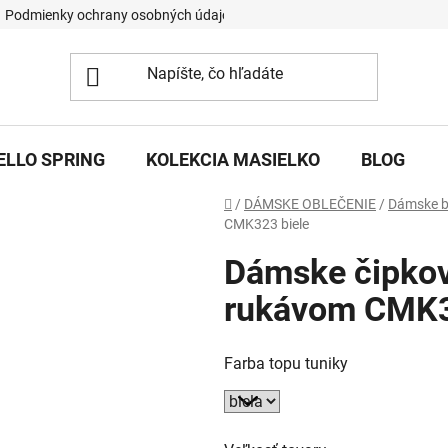
Podmienky ochrany osobných údajov
ELLO SPRING
KOLEKCIA MASIELKO
BLOG
Domov
/
DÁMSKE OBLEČENIE
/
Dámske 
CMK323 biele
Dámske čipkov
rukávom CMK3
Farba topu tuniky