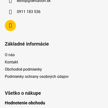
eshop
@
tentation.sk
t
i
0911 183 536
e
Základné informácie
O nás
Kontakt
Obchodné podmienky
Podmienky ochrany osobných údajov
Všetko o nákupe
Hodnotenie obchodu