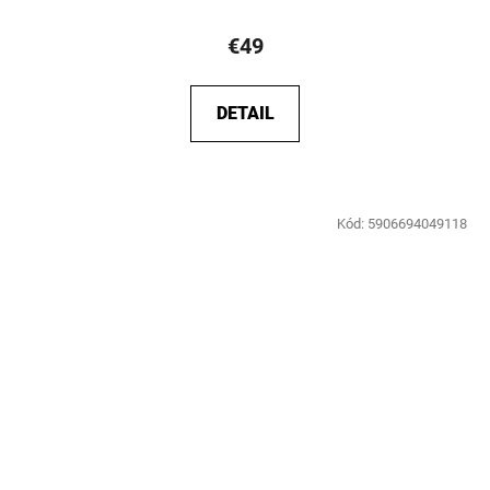
€49
DETAIL
Kód:
5906694049118