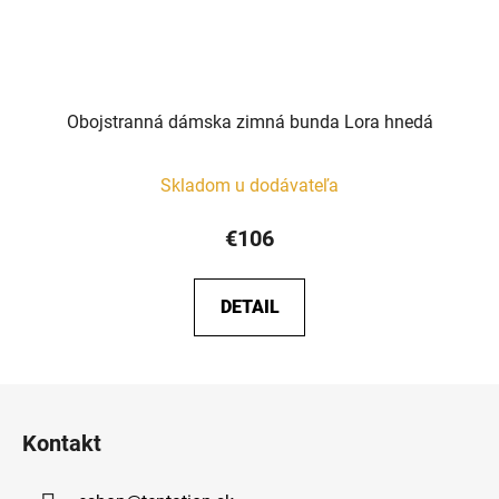
Obojstranná dámska zimná bunda Lora hnedá
Skladom u dodávateľa
€106
DETAIL
Z
á
Kontakt
p
ä