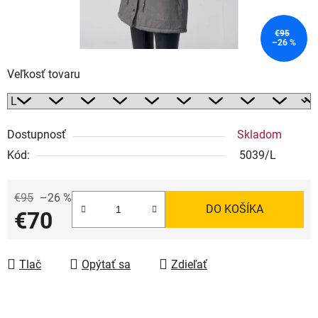
€95
–26 %
Veľkosť tovaru
Dostupnosť
Skladom
Kód:
5039/L
€95
–26 %
DO KOŠÍKA
€70
Jednotková cena:
Tlač
Opýtať sa
Zdieľať