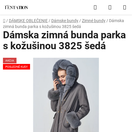
Prejsť
Hľadať
NÁKUP
na
obsah
KOŠÍK
Domov
/
DÁMSKE OBLEČENIE
/
Dámske bundy
/
Zimné bundy
/
Dámska
zimná bunda parka s kožušinou 3825 šedá
Dámska zimná bunda parka
s kožušinou 3825 šedá
AKCIA
POSLEDNÉ KUSY