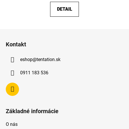
DETAIL
Z
á
Kontakt
p
ä
eshop
@
tentation.sk
t
i
0911 183 536
e
Základné informácie
O nás