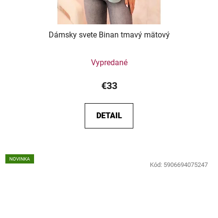
Dámsky svete Binan tmavý mätový
Vypredané
€33
DETAIL
NOVINKA
Kód:
5906694075247