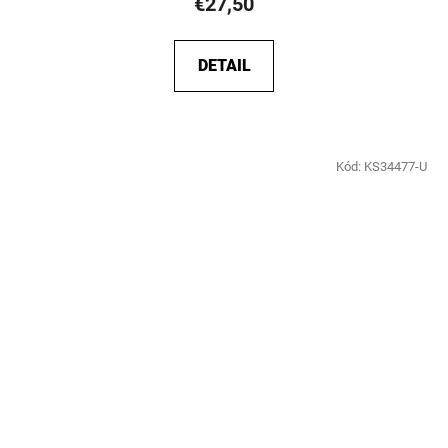
€27,50
DETAIL
Kód:
KS34477-U