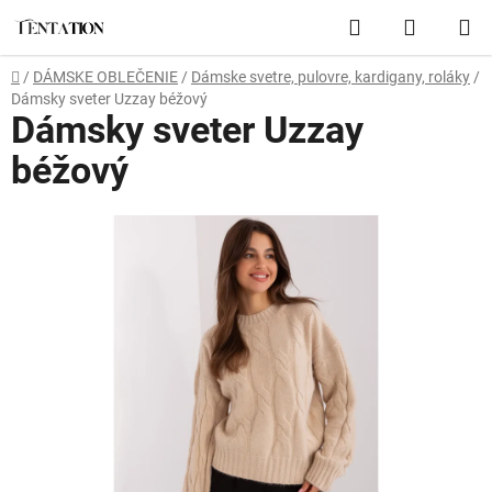
Prejsť
Hľadať
NÁKUP
na
obsah
KOŠÍK
Domov
/
DÁMSKE OBLEČENIE
/
Dámske svetre, pulovre, kardigany, roláky
/
Dámsky sveter Uzzay béžový
Dámsky sveter Uzzay
béžový